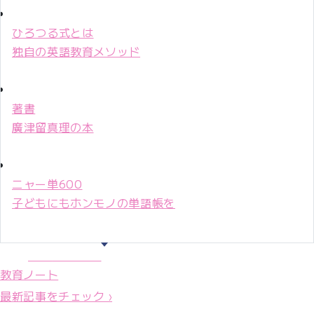
ひろつる式とは
独自の英語教育メソッド
著書
廣津留真理の本
ニャー単600
子どもにもホンモノの単語帳を
マリ先生36年
教育ノート
最新記事をチェック ›