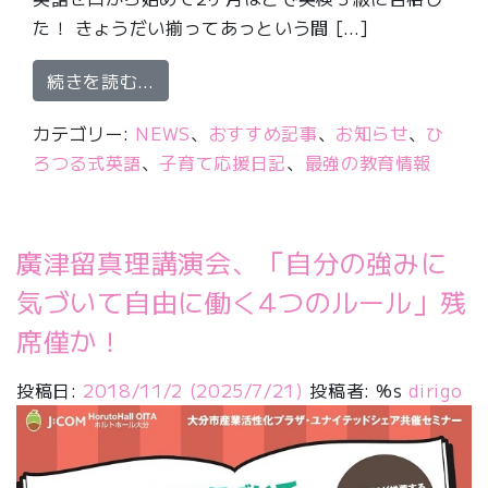
た！ きょうだい揃ってあっという間 […]
from 英語で学年トップになる、たった
続きを読む…
カテゴリー:
NEWS
、
おすすめ記事
、
お知らせ
、
ひ
ろつる式英語
、
子育て応援日記
、
最強の教育情報
廣津留真理講演会、「自分の強みに
気づいて自由に働く4つのルール」残
席僅か！
投稿日:
2018/11/2
(2025/7/21)
投稿者: %s
dirigo