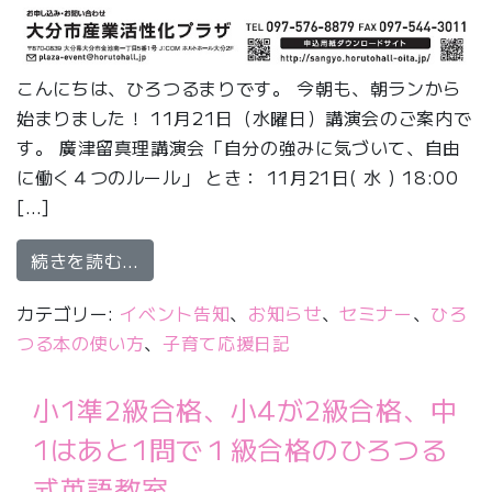
こんにちは、ひろつるまりです。 今朝も、朝ランから
始まりました！ 11月21日（水曜日）講演会のご案内で
す。 廣津留真理講演会「自分の強みに気づいて、自由
に働く４つのルール」 とき： 11月21日( 水 ) 18:00
[…]
from 廣津留真理講演会、「自分の強み
続きを読む…
カテゴリー:
イベント告知
、
お知らせ
、
セミナー
、
ひろ
つる本の使い方
、
子育て応援日記
小1準2級合格、小4が2級合格、中
1はあと1問で１級合格のひろつる
式英語教室