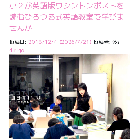
小２が英語版ワシントンポストを
読むひろつる式英語教室で学びま
せんか
投稿日:
2018/12/4
(2026/7/21)
投稿者: %s
dirigo