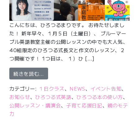
こんにちは、ひろつるまりです。 お待たせしまし
た！ 新年早々、１月５日（土曜日）、 ブルーマー
ブル英語教室主催の公開レッスンの中でも大人気、
40組限定のひろつる式長文と作文のレッスン、２
つ開催です！ 1つ目は、 １）ひ […]
from たった60分で学校7年分の英語
続きを読む…
カテゴリー:
１日クラス
、
NEWS
、
イベント告知
、
お知らせ
、
ひろつる式英語
、
ひろつる本の使い方
、
公開レッスン・講演会
、
子育て応援日記
、
親のモテ
力