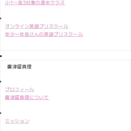
小1〜高3対象の通年クラス
オンライン英語プリスクール
年少〜年長さんの英語プリスクール
廣津留真理
プロフィール
廣津留真理について
ミッション