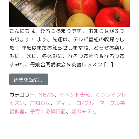
こんにちは、ひろつるまりです。 お知らせが３つ
あります！ まず、先週は、テレビ番組の収録でし
た！ 詳細はまたお知らせしますね、どうぞお楽し
みに。 次に、冬休みに、ひろつるまり＆ひろつる
すみれ、母娘合同講演会＆英語レッスン […]
from 英単語オンラインマラソン７日
続きを読む…
カテゴリー:
NEWS
、
イベント告知
、
オンラインレ
ッスン
、
お知らせ
、
ディリーゴ/ブルーマーブル英
語教室
、
子育て応援日記
、
親のモテ力