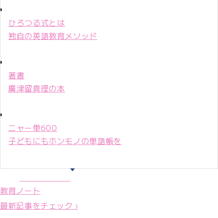
ひろつる式とは
独自の英語教育メソッド
著書
廣津留真理の本
ニャー単600
子どもにもホンモノの単語帳を
マリ先生36年
教育ノート
最新記事をチェック ›