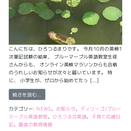
こんにちは、ひろつるまりです。 今月10月の英検1
次筆記試験の結果、 ブルーマーブル英語教室生徒
さんからも、 オンライン英検マラソンからも合格
のうれしいお知らせが次々と届いています。 特
に、 小学生が、ゼロから始めてたっ […]
from 小1準2級合格、小4が2級合格
続きを読む…
カテゴリー:
NEWS
、
お知らせ
、
ディリーゴ/ブルー
マーブル英語教室
、
ひろつる式英語
、
子育て応援日
記
、
最強の教育情報