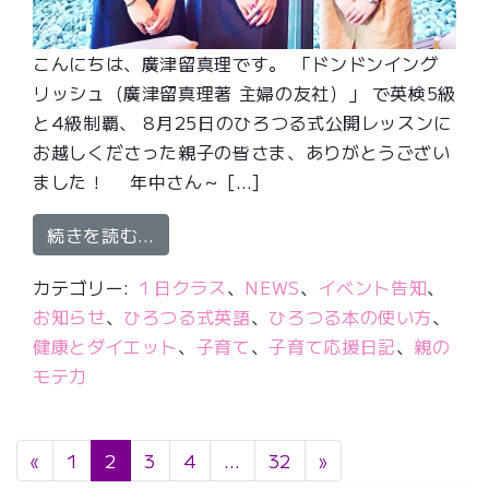
こんにちは、廣津留真理です。 「ドンドンイング
リッシュ（廣津留真理著 主婦の友社）」 で英検5級
と4級制覇、 8月25日のひろつる式公開レッスンに
お越しくださった親子の皆さま、ありがとうござい
ました！ 年中さん～ […]
from 初心者がたった1時間で中学２
続きを読む…
カテゴリー:
１日クラス
、
NEWS
、
イベント告知
、
お知らせ
、
ひろつる式英語
、
ひろつる本の使い方
、
健康とダイエット
、
子育て
、
子育て応援日記
、
親の
モテ力
投稿ナビゲーション
«
1
2
3
4
…
32
»