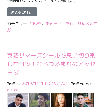
い範囲で走っています。それで驚 […]
from パパママもレッツ一人旅！〜観
続きを読む…
カテゴリー:
NEWS
、
お知らせ
、
旅行
、
無料メルマ
ガ
英語サマースクールで思い切り楽
しむコツ！ひろつるまりのメッセ
ージ
投稿日:
2019/1/11
(2019/1/31)
投稿者: %s
dirigo