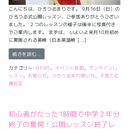
こんにちは、ひろつるまりです。 9月16日（日）の
ひろつる式公開レッスン、ご参加ありがとうござい
ました。 ２つのレッスンの様子は後半に写真付き
でご案内します。 まずは、 いよいよ来月10月初め
に実施される英検（日本英語検 […]
from 英検マラソン受付開始!ひろつる
続きを読む…
カテゴリー:
NEWS
、
イベント告知
、
オンラインレ
ッスン
、
お知らせ
、
ひろつる本の使い方
、
子育て応
援日記
初心者がたった1時間で中学２年分
終了の驚愕！公開レッスン終了レ