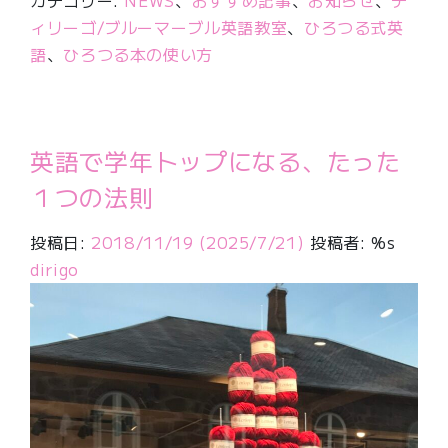
カテゴリー:
NEWS
、
おすすめ記事
、
お知らせ
、
デ
ィリーゴ/ブルーマーブル英語教室
、
ひろつる式英
語
、
ひろつる本の使い方
英語で学年トップになる、たった
１つの法則
投稿日:
2018/11/19
(2025/7/21)
投稿者: %s
dirigo