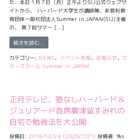
た、本日１月７日（月）正午よりSIJ公式ウェブサ
イトから、 ハーバード大学生が講師陣、非営利教
育団体一般社団法人Summer in JAPAN(SIJ)主催
の、 第７回サマー […]
from 本日正午受講生受付開始！ハーバー
続きを読む…
カテゴリー:
NEWS
、
イベント告知
、
お知らせ
、
サ
マースクール Summer in JAPAN
正月テレビ、塾なしハーバード＆
ジュリアード首席廣津留すみれの
自宅で勉強法を大公開
投稿日:
2018/12/24
(2025/7/21)
投稿者: %s