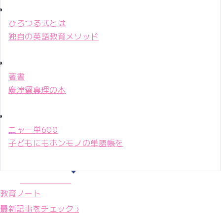
ひろつる式とは
独自の英語教育メソッド
著書
廣津留真理の本
ニャー単600
子どもにもホンモノの単語帳を
マリ先生36年
教育ノート
最新記事をチェック ›