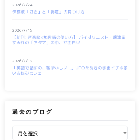
2026/7/24
保存版「好き」と「得意」の見つけ方
2026/7/16
【新刊: 音楽脳×勉強脳の使い方】 バイオリニスト・廣津留
すみれの「アタマ」の中、が面白い
2026/7/13
「英語で話すの、恥ずかしい…」UFOたぬきの宇宙イチゆる
いお悩みカフェ
過去のブログ
過去のブログ