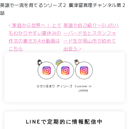
英語で一流を育てるシリーズ２ 廣津留真理チャンネル第２
話
投稿ナビゲーション
家庭から世界へ！ とて
英語で自己紹介〜SIJのハ
もわかりやすい夏休みの
ーバード生とスタンフォ
作文の書き方4分動画は
ード生が岡山市で初めて
こちら
出会う
ひろつるまり
ディリーゴ
Summer in
JAPAN
LINEで定期的に情報配信中