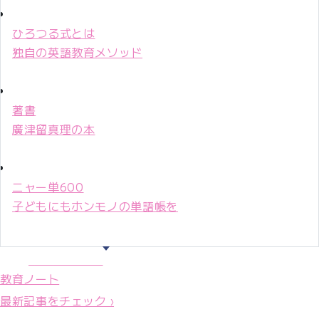
ひろつる式とは
独自の英語教育メソッド
著書
廣津留真理の本
ニャー単600
子どもにもホンモノの単語帳を
マリ先生36年
教育ノート
最新記事をチェック ›