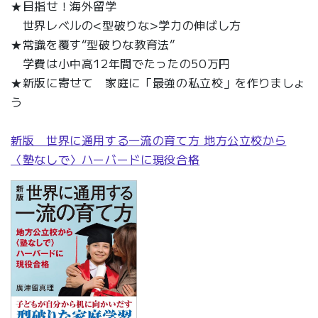
★目指せ！海外留学
世界レベルの<型破りな>学力の伸ばし方
★常識を覆す“型破りな教育法”
学費は小中高12年間でたったの50万円
★新版に寄せて 家庭に「最強の私立校」を作りましょ
う
新版 世界に通用する一流の育て方 地方公立校から
〈塾なしで〉ハーバードに現役合格