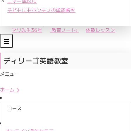
ニャー単600
子どもにもホンモノの単語帳を
マリ先生36年
教育ノート
›
体験レッスン
ディリーゴ英語教室
メニュー
体験レッスンお申込み
ホーム
コース
オンライン通年クラス