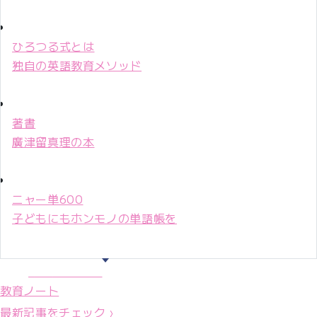
ひろつる式とは
独自の英語教育メソッド
著書
廣津留真理の本
ニャー単600
子どもにもホンモノの単語帳を
マリ先生36年
教育ノート
最新記事をチェック ›