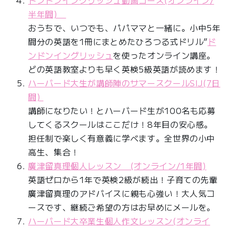
半年間)
おうちで、いつでも、パパママと一緒に。小中5年
間分の英語を1冊にまとめたひろつる式ドリル”
ド
ンドンイングリッシュ
を使ったオンライン講座。
どの英語教室よりも早く英検5級英語が読めます！
ハーバード大生が講師陣のサマースクールSIJ(7日
間)
講師になりたい！とハーバード生が100名も応募
してくるスクールはここだけ！8年目の安心感。
担任制で楽しく有意義に学べます。全世界の小中
高生、集合！
廣津留真理個人レッスン (オンライン/1年間)
英語ゼロから1年で英検2級が続出！子育ての先輩
廣津留真理のアドバイスに親も心強い！大人気コ
ースです、継続ご希望の方はお早めにメールを。
ハーバード大卒業生個人作文レッスン(オンライ