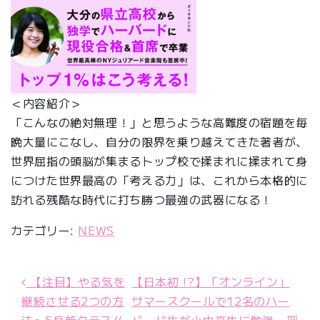
＜内容紹介＞
「こんなの絶対無理！」と思うような高難度の宿題を毎
晩大量にこなし、自分の限界を乗り越えてきた著者が、
世界屈指の頭脳が集まるトップ校で揉まれに揉まれて身
につけた世界最高の「考える力」は、これから本格的に
訪れる残酷な時代に打ち勝つ最強の武器になる！
カテゴリー:
NEWS
【注目】やる気を
【日本初 !?】「オンライン」
投稿ナビゲーション
継続させる2つの方
サマースクールで12名のハー
法〜5月新クラス//
バード生が小中高生に勉強・部