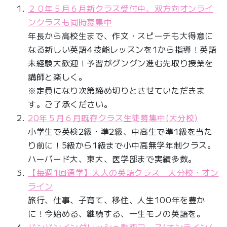
２０年５月６月新クラス受付中、双方向オンライ
ンクラスも同時募集中
年長から高校生まで、作文・スピーチも大得意に
なる新しい英語4技能レッスンを1から指導！英語
未経験大歓迎！予習がグングン進む先取り授業を
講師と楽しく。
※定員になり次第締め切りとさせていただきま
す。ご了承ください。
20年５月６月既存クラス生徒募集中(大分校)
小学生で英検2級・準2級、中高生で準1級を当た
り前に！5級から1級まで小中高無学年制クラス。
ハーバード大、東大、医学部まで実績多数。
【毎週1回通学】大人の英語クラス 大分校・オン
ライン
旅行、仕事、子育て、移住、人生100年を豊か
に！今始める、継続する、一生モノの英語を。
ドンドンイングリッシュ動画コース(オンライン/