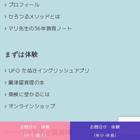
プロフィール
ひろつるメソッドとは
マリ先生の36年教育ノート
まずは体験
UFO たぬきイングリッシュアプリ
廣津留真理の本
英検に受かるには
オンラインショップ
お問合せ・体験
お問合せ・体験
ハーバード生が講師陣
(小１-高３)
(年少-年長)