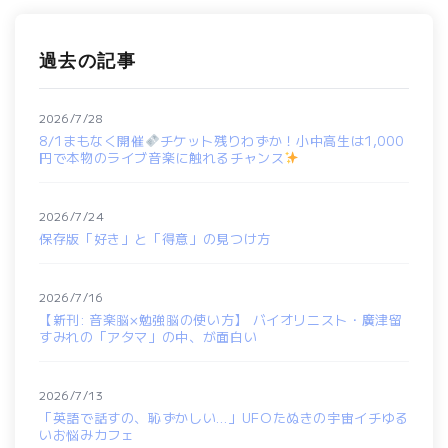
過去の記事
2026/7/28
8/1まもなく開催
チケット残りわずか！小中高生は1,000
円で本物のライブ音楽に触れるチャンス
2026/7/24
保存版「好き」と「得意」の見つけ方
2026/7/16
【新刊: 音楽脳×勉強脳の使い方】 バイオリニスト・廣津留
すみれの「アタマ」の中、が面白い
2026/7/13
「英語で話すの、恥ずかしい…」UFOたぬきの宇宙イチゆる
いお悩みカフェ