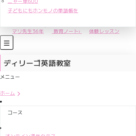
ニャー単600
子どもにもホンモノの単語帳を
マリ先生36年
教育ノート
›
体験レッスン
ディリーゴ英語教室
メニュー
体験レッスンお申込み
ホーム
コース
オンライン通年クラス