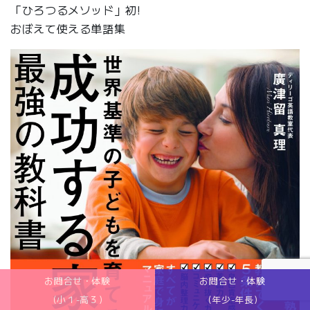
「ひろつるメソッド」初!
おぼえて使える単語集
お問合せ・体験
お問合せ・体験
(小１-高３)
(年少-年長)