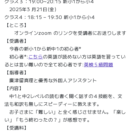
クラス３：19:00~20:15 新小1から小4
2025年3 月21日(金)
クラス4：18:15 – 19:30 新小1から小4
【ところ】
オンラインzoom のリンクを受講者にお送りします
【受講者】
今春の新小1から新中1の初心者*
初心者*:
こちら
の英語が読めない方は英語を習ってい
るとは言い難いので全て初心者です:
英検５級問題
【指導者】
廣津留真理と優秀な外国人アシスタント
【内容】
中1と中2レベルの読む書く聞く話すの４技能を、文
法も和訳も無しにスピーディーに教えます。
お子さまに「難しい」と全く感じさせません。「楽し
い」「もう終わったの？」が感想です。
【受講料】