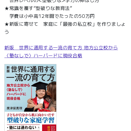
★常識を覆す“型破りな教育法”
学費は小中高12年間でたったの50万円
★新版に寄せて 家庭に「最強の私立校」を作りましょ
う
新版 世界に通用する一流の育て方 地方公立校から
〈塾なしで〉ハーバードに現役合格