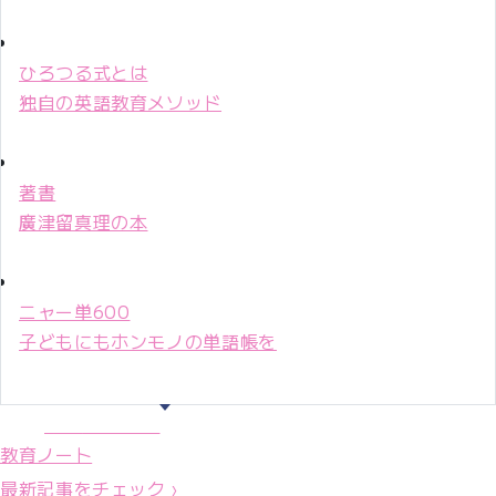
ひろつる式とは
独自の英語教育メソッド
著書
廣津留真理の本
ニャー単600
子どもにもホンモノの単語帳を
マリ先生36年
教育ノート
最新記事をチェック ›