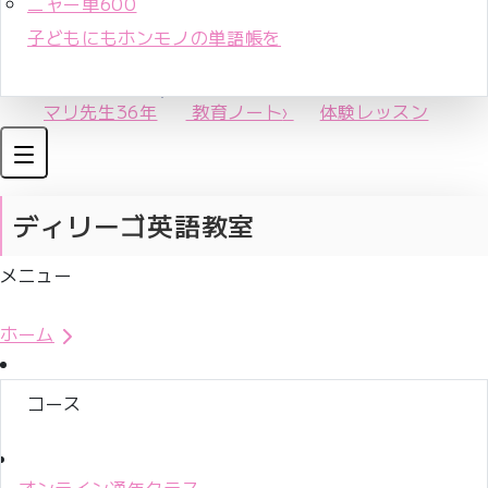
ニャー単600
子どもにもホンモノの単語帳を
マリ先生36年
教育ノート
›
体験レッスン
ディリーゴ英語教室
メニュー
体験レッスンお申込み
ホーム
コース
オンライン通年クラス