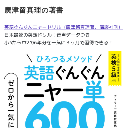
廣津留真理の著書
英語ぐんぐんニャードリル（廣津留真理著、講談社刊）
日本最速の英語ドリル！音声データつき
小3から中2の6年分を一気に３ヶ月で習得できる！