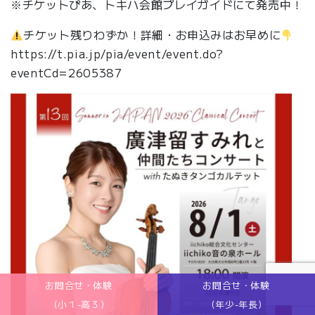
※チケットぴあ、トキハ会館プレイガイドにて発売中！
チケット残りわずか！詳細・お申込みはお早めに
https://t.pia.jp/pia/event/event.do?
eventCd=2605387
お問合せ・体験
お問合せ・体験
(小１-高３)
(年少-年長)