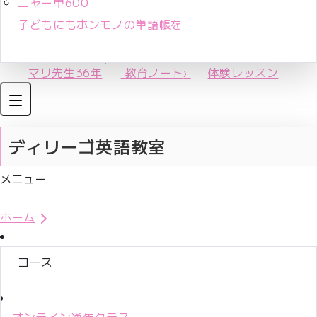
ニャー単600
子どもにもホンモノの単語帳を
マリ先生36年
教育ノート
›
体験レッスン
ディリーゴ英語教室
メニュー
体験レッスンお申込み
ホーム
コース
オンライン通年クラス