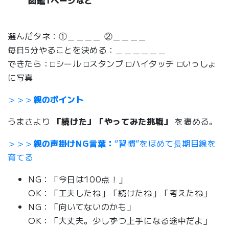
図鑑1ページなど
選んだタネ：①＿＿＿＿ ②＿＿＿＿
毎日5分やることを決める：＿＿＿＿＿＿
できたら：□シール □スタンプ □ハイタッチ □いっしょ
に写真
＞＞＞
親のポイント
うまさより
「続けた」「やってみた挑戦」
を褒める。
＞＞＞
親の声掛けNG言葉：
“習慣”をほめて長期目線を
育てる
NG：「今日は100点！」
OK：「工夫したね」「続けたね」「考えたね」
NG：「向いてないのかも」
OK：「大丈夫。少しずつ上手になる途中だよ」