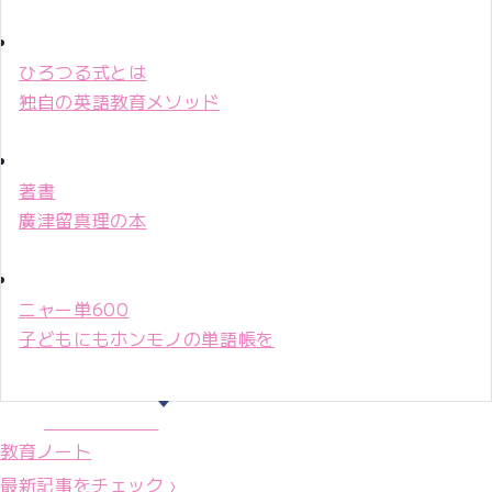
ひろつる式とは
独自の英語教育メソッド
著書
廣津留真理の本
ニャー単600
子どもにもホンモノの単語帳を
マリ先生36年
教育ノート
最新記事をチェック ›