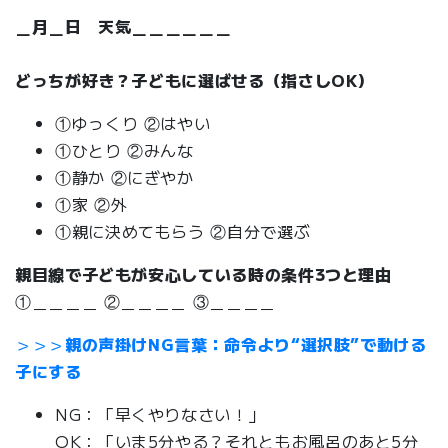
＿月＿日 天気＿＿＿＿＿＿
どっちが好き？子どもに選ばせる（指さしOK）
①ゆっくり ②はやい
①ひとり ②みんな
①静か ②にぎやか
①家 ②外
①親に決めてもらう ②自分で選ぶ
親目線で子どもが安心している時の条件3つと理由
①＿＿＿＿ ②＿＿＿＿ ③＿＿＿＿
＞＞＞
親の声掛けNG言葉：命令より“選択肢”で動ける
子にする
NG：「早くやりなさい！」
OK：「いま5分やる？それともお風呂のあと5分