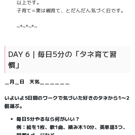
以上です。
子育て=実は親育て、とだんだん気づく日です。
~*~*~*~
DAY 6｜毎日5分の「タネ育て習
慣」
＿月＿日 天気＿＿＿＿＿＿
いよいよ5日間のワークで気づいた好きのタネから1〜2
個選ぶ。
毎日5分やるなら何がいい？
例：絵を1枚、歌1曲、積み木10分、英単語3つ、