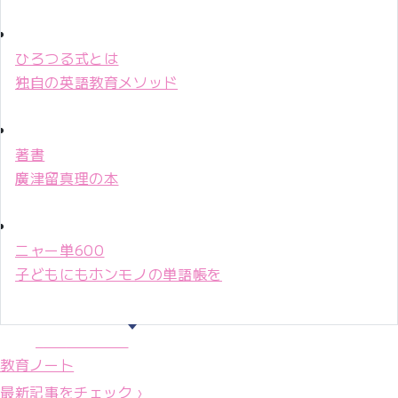
ひろつる式とは
独自の英語教育メソッド
著書
廣津留真理の本
ニャー単600
子どもにもホンモノの単語帳を
マリ先生36年
教育ノート
最新記事をチェック ›