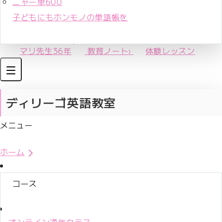
ニャー単600
子どもにもホンモノの単語帳を
マリ先生36年
教育ノート
›
体験レッスン
ディリーゴ英語教室
メニュー
体験レッスンお申込み
ホーム
コース
オンライン通年クラス