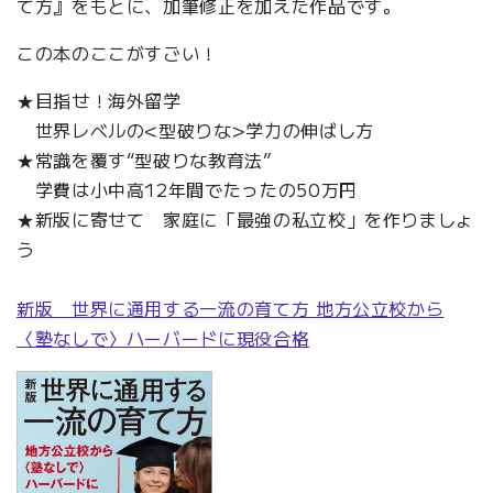
て方』をもとに、加筆修正を加えた作品です。
この本のここがすごい！
★目指せ！海外留学
世界レベルの<型破りな>学力の伸ばし方
★常識を覆す“型破りな教育法”
学費は小中高12年間でたったの50万円
★新版に寄せて 家庭に「最強の私立校」を作りましょ
う
新版 世界に通用する一流の育て方 地方公立校から
〈塾なしで〉ハーバードに現役合格