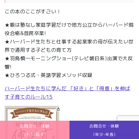
この本のここがすごい！
★娘は塾なし家庭学習だけで地方公立からハーバード現
役合格&首席卒業!
★ハーバード生たちと仕事する起業家の母が伝えたい世
界で通用する子どもの育て方
★羽鳥慎一モーニングショー(テレビ朝日系)出演で大反
響!
★ひろつる式・英語学習メソッド収録
ハーバード生たちに学んだ 「好き」と「得意」を伸ば
す子育てのルール15
お問合せ・体験
お問合せ・体験
(小１-高３)
(年少-年長)