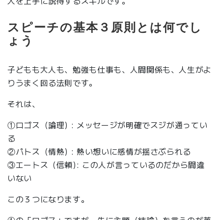
人を上手に説得するスキルです。
スピーチの基本３原則とは何でし
ょう
子どもも大人も、勉強も仕事も、人間関係も、人生がよ
りうまく回る法則です。
それは、
①ロゴス（論理) : メッセージが明確でスジが通ってい
る
②パトス（情熱) : 熱い想いに感情が揺さぶられる
③エートス（信頼): この人が言っているのだから間違
いない
この３つになります。
①の「ロゴス」ですが、先に主題（結論）を言うのが英