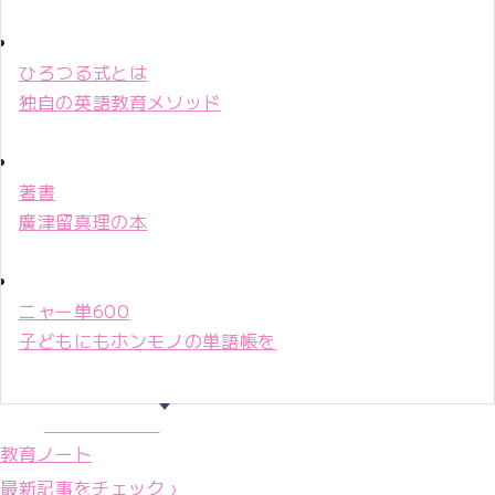
ひろつる式とは
独自の英語教育メソッド
著書
廣津留真理の本
ニャー単600
子どもにもホンモノの単語帳を
マリ先生36年
教育ノート
最新記事をチェック ›