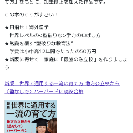
て方』をもとに、加筆修正を加えた作品です。
この本のここがすごい！
★目指せ！海外留学
世界レベルの<型破りな>学力の伸ばし方
★常識を覆す“型破りな教育法”
学費は小中高12年間でたったの50万円
★新版に寄せて 家庭に「最強の私立校」を作りましょ
う
新版 世界に通用する一流の育て方 地方公立校から
〈塾なしで〉ハーバードに現役合格