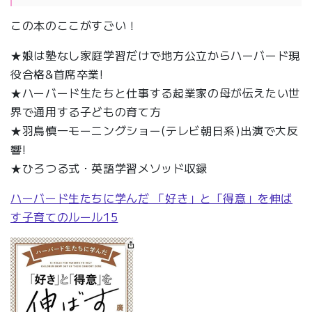
この本のここがすごい！
★娘は塾なし家庭学習だけで地方公立からハーバード現
役合格&首席卒業!
★ハーバード生たちと仕事する起業家の母が伝えたい世
界で通用する子どもの育て方
★羽鳥慎一モーニングショー(テレビ朝日系)出演で大反
響!
★ひろつる式・英語学習メソッド収録
ハーバード生たちに学んだ 「好き」と「得意」を伸ば
す子育てのルール15