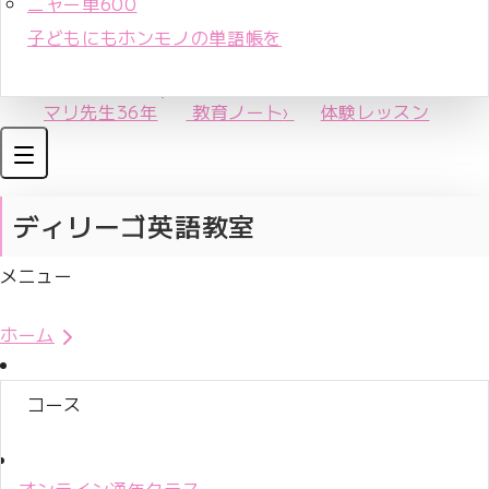
ニャー単600
子どもにもホンモノの単語帳を
マリ先生36年
教育ノート
›
体験レッスン
ディリーゴ英語教室
メニュー
体験レッスンお申込み
ホーム
コース
オンライン通年クラス