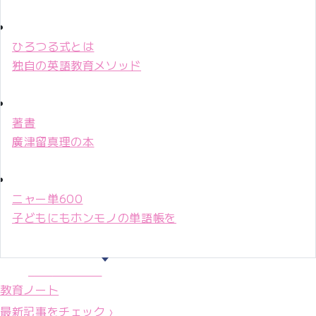
ひろつる式とは
独自の英語教育メソッド
著書
廣津留真理の本
ニャー単600
子どもにもホンモノの単語帳を
マリ先生36年
教育ノート
最新記事をチェック ›