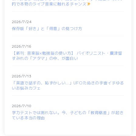
円で本物のライブ音楽に触れるチャンス
2026/7/24
保存版「好き」と「得意」の見つけ方
2026/7/16
【新刊: 音楽脳×勉強脳の使い方】 バイオリニスト・廣津留
すみれの「アタマ」の中、が面白い
2026/7/13
「英語で話すの、恥ずかしい…」UFOたぬきの宇宙イチゆる
いお悩みカフェ
2026/7/10
学力テストでは測れない。今、子どもの「教育格差」が起き
ている本当の理由