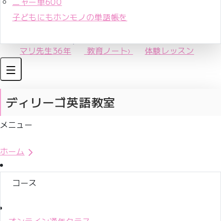
ニャー単600
子どもにもホンモノの単語帳を
マリ先生36年
教育ノート
›
体験レッスン
ディリーゴ英語教室
メニュー
体験レッスンお申込み
ホーム
コース
オンライン通年クラス