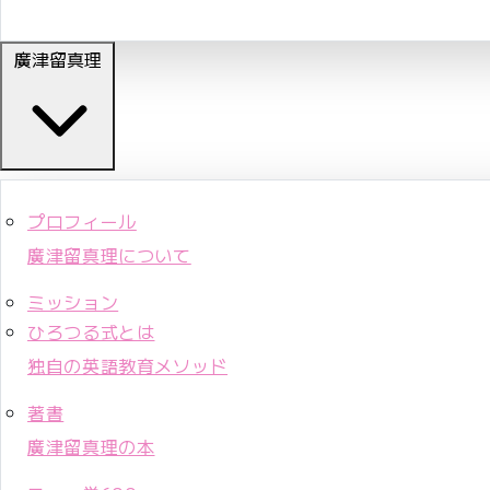
廣津留真理
プロフィール
廣津留真理について
ミッション
ひろつる式とは
独自の英語教育メソッド
著書
廣津留真理の本