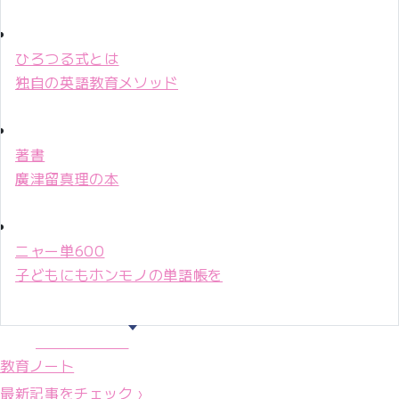
ひろつる式とは
独自の英語教育メソッド
著書
廣津留真理の本
ニャー単600
子どもにもホンモノの単語帳を
マリ先生36年
教育ノート
最新記事をチェック ›