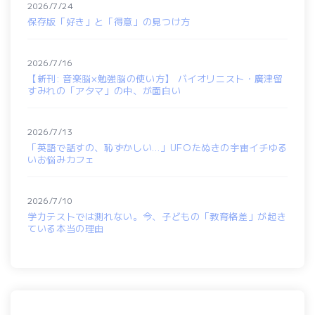
2026/7/24
保存版「好き」と「得意」の見つけ方
2026/7/16
【新刊: 音楽脳×勉強脳の使い方】 バイオリニスト・廣津留
すみれの「アタマ」の中、が面白い
2026/7/13
「英語で話すの、恥ずかしい…」UFOたぬきの宇宙イチゆる
いお悩みカフェ
2026/7/10
学力テストでは測れない。今、子どもの「教育格差」が起き
ている本当の理由