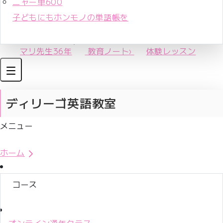
ニャー単600
子どもにもホンモノの単語帳を
マリ先生36年
教育ノート
›
体験レッスン
ディリーゴ英語教室
メニュー
体験レッスンお申込み
ホーム
コース
オンライン通年クラス