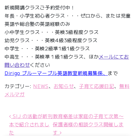
新規開講クラスご予約受付中！
年長・小学生初心者クラス・・・ゼロから、または児童
英語や総合塾の英語経験のみ
小中学生クラス・・・英検3級程度クラス
幼児クラス・・・英検4級3級程度クラス
中学生・・・英検2級準1級1級クラス
中高生・・・英検準１級1級クラス、ほか
メールにてお
問い合わせ
ください
Dirigo ブルーマーブル英語教室新規募集係、
まで
カテゴリー:
NEWS
、
お知らせ
、
子育て応援日記
、
無料
メルマガ
SIJ の活動が新刊
教育格差は家庭の子育て次第〜
投稿ナビゲーション
本で紹介されまし
保護者様の相談クラス開催しま
た
す