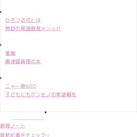
ひろつる式とは
独自の英語教育メソッド
著書
廣津留真理の本
ニャー単600
子どもにもホンモノの単語帳を
マリ先生36年
教育ノート
最新記事をチェック ›