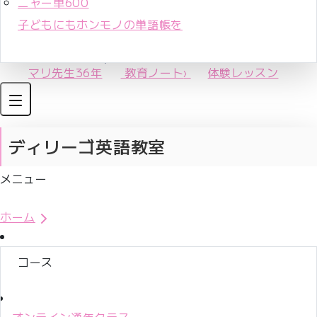
ニャー単600
子どもにもホンモノの単語帳を
マリ先生36年
教育ノート
›
体験レッスン
ディリーゴ英語教室
メニュー
体験レッスンお申込み
ホーム
コース
オンライン通年クラス