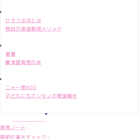
ひろつる式とは
独自の英語教育メソッド
著書
廣津留真理の本
ニャー単600
子どもにもホンモノの単語帳を
マリ先生36年
教育ノート
最新記事をチェック ›