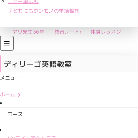
ニャー単600
子どもにもホンモノの単語帳を
マリ先生36年
教育ノート
›
体験レッスン
ディリーゴ英語教室
メニュー
体験レッスンお申込み
ホーム
コース
オンライン通年クラス