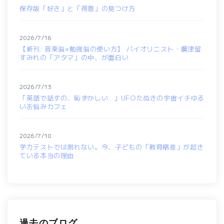
保存版「好き」と「得意」の見つけ方
2026/7/16
【新刊: 音楽脳×勉強脳の使い方】 バイオリニスト・廣津留
すみれの「アタマ」の中、が面白い
2026/7/13
「英語で話すの、恥ずかしい…」UFOたぬきの宇宙イチゆる
いお悩みカフェ
2026/7/10
学力テストでは測れない。今、子どもの「教育格差」が起き
ている本当の理由
過去のブログ