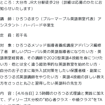
ところ：大分市 JR大分駅徒歩2分（詳細は応募のかたにお
知らせいたします）
講 師：ひろつるまり（ブルーマーブル英語教室代表）ア
シスタント：ハーバード卒業生
定 員：若干名
対 象：ひろつるメソッド指導者養成講座アドバンス編修
了者 新しいグローバル英の英語指導者になりたい方・英
語教室経営者、その講師で2020型英語4技能を身につけた
い方・他とは全く違う超効率的な英語教室を始めたい方・
自分のお子さまに海外入試対策をしたい保護者様・副業に
ひろつる式英語講師をやりたい方・英語4技能の詳しい教え
方をさっさと丸ごと習得したい英語科の先生方
内 容：[4/6当日] 2.5時間のひろつる式理論と実践に加え
て、ディリーゴ大分校の”初心者クラス・中級クラス”をTA