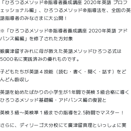
「ひろつるメソッド®︎指導者養成講座 2020年英語 プロフ
ェッショナル編」、ひろつるメソッド®指導法を、全国の英
語指導者のみなさまに大公開！
※「ひろつるメソッド®︎指導者養成講座 2020年英語 アド
バンス編編」を修了された方対象
娘廣津留すみれに母が教えた英語メソッドひろつる式は
5000名に実践済みの優れものです。
子どもたちが英語４技能（読む・書く・聞く・話す）をど
んどん吸収し
英語を始めたばかりの小学生が1年間で英検３級合格に導く
ひろつるメソッド基礎編・アドバンス編の復習と
英検３級〜英検準１級までの指導を2.5時間でマスター！
さらに、ディリーゴ大分校にて廣津留真理といっしょに実