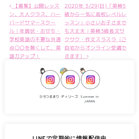
【募集】公開レッス
2020年 3/29(日)「英検5
投稿ナビゲーション
ン、大人クラス、ハー
級から一気に高校レベルレ
バードサマースクー
ッスン」小さいお子さまで
ル！年賀状・おせち・
も大丈夫！英検3級長文サ
学校英語の不要な共通
クサク・作文スラスラ（ご
点〇〇を無くして、英
自宅からオンライン受講で
語力アップ！
きます）
ひろつるまり
ディリーゴ
Summer in
JAPAN
LINEで定期的に情報配信中