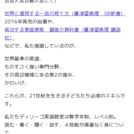
合会大会京都大会にて）
世界に通用する一流の育て方（廣津留真理 SB新書）
2016年発売の拙著や、
成功する家庭教育 最強の教科書（廣津留真理 講談
社）
などで、私も強調しているのが、
世界基準の英語、
ものすごく強い専門分野、
その周辺領域にある第2の強み、
かわいげ、
これらが、21世紀を生きる子どもたち必須のスキルで
す。
私たちディリーゴ英語教室は無学年制、レベル別。
読む・書く・聞く・話す、４技能が満遍なく身につい
て、