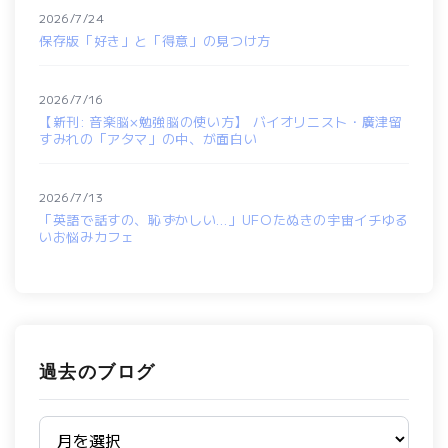
2026/7/24
保存版「好き」と「得意」の見つけ方
2026/7/16
【新刊: 音楽脳×勉強脳の使い方】 バイオリニスト・廣津留
すみれの「アタマ」の中、が面白い
2026/7/13
「英語で話すの、恥ずかしい…」UFOたぬきの宇宙イチゆる
いお悩みカフェ
過去のブログ
過去のブログ