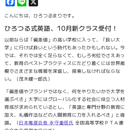
Facebook
Line
X
こんにちは、ひろつるまりです。
ひろつる式英語、10月新クラス受付！
以前ならば「偏差値」の高い学校に入って、「良い大
学」に行けば良いという時代もあったかもしれない。今
では、それでは全く足らなくて、むしろ劣位でさえあっ
て、教育のベストプラクティスにたどり着くには世界規
模でさまざまな情報を深堀し、探索しなければならな
い。（茂木健一郎氏）
「偏差値やブランドではなく、何をやりたいかで大学を
選ぶべき」大学にはグローバル化する社会に役立つ人材
育成が求められているとし、「英語と専門分野の教育に
加え、礼儀作法などの人間教育に力を入れるべき」と強
調。（
日本電産会長 永守重信氏
全国高等学校ＰＴＡ連