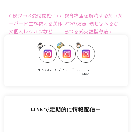
秋クラス受付開始！ハ
教育格差を解消するたった
投稿ナビゲーション
ーバード生が教える英作
2つの方法-親も学べるひ
文個人レッスンなど
ろつる式英語指導法
ひろつるまり
ディリーゴ
Summer in
JAPAN
LINEで定期的に情報配信中