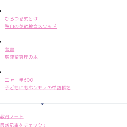
ひろつる式とは
独自の英語教育メソッド
著書
廣津留真理の本
ニャー単600
子どもにもホンモノの単語帳を
マリ先生36年
教育ノート
最新記事をチェック ›