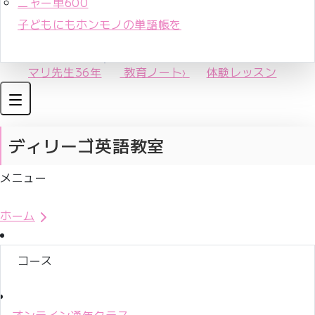
ニャー単600
子どもにもホンモノの単語帳を
マリ先生36年
教育ノート
›
体験レッスン
ディリーゴ英語教室
メニュー
体験レッスンお申込み
ホーム
コース
オンライン通年クラス