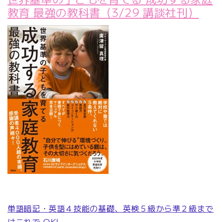
教育 最強の教科書（3/29 講談社刊）
単語暗記・英語４技能の基礎、英検５級から準２級まで
はこれで OK!