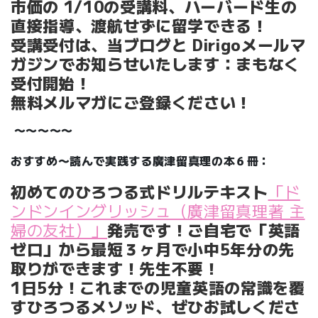
市価の 1/10の受講料、ハーバード生の
直接指導、渡航せずに留学できる！
受講受付は、当ブログと Dirigoメールマ
ガジンでお知らせいたします：まもなく
受付開始！
無料メルマガにご登録ください！
〜〜〜〜〜
おすすめ〜読んで実践する廣津留真理の本６冊：
初めてのひろつる式ドリルテキスト
「ド
ンドンイングリッシュ（廣津留真理著 主
婦の友社）」
発売です！ご自宅で「英語
ゼロ」から最短３ヶ月で小中5年分の先
取りができます！先生不要！
1日5分！これまでの児童英語の常識を覆
すひろつるメソッド、ぜひお試しくださ