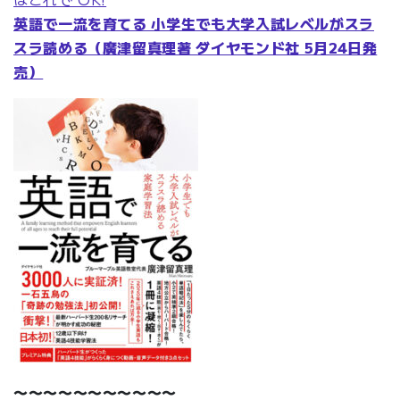
英語で一流を育てる 小学生でも大学入試レベルがスラ
スラ読める（廣津留真理著 ダイヤモンド社 5月24日発
売）
〜〜〜〜〜〜〜〜〜〜〜