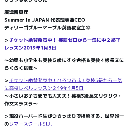
廣津留真理
Summer in JAPAN 代表理事兼CEO
ディリーゴブルーマーブル英語教室主宰
＞
チケット絶賛発売中！ 英語ゼロから一気に中２終了
レッスン2019年1月5日
〜幼児も小学生も英検５級にすぐ合格＆英検４級長文に
らくらく挑戦〜
＞
チケット絶賛発売中！ひろつる式！英検5級から一気
に高校レベルレッスン２19年1月5日
〜小さいお子さまでも大丈夫！英検3級長文サクサク・
作文スラスラ〜
＞現役ハーバード生がつきっきりで指導する、世界唯一
の
サマースクールSIJ、