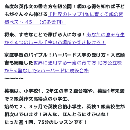
高度な英作文の書き方を初公開！親の心得を知れば子ど
もがぐんぐん伸びる
「世界のトップ1％に育てる親の習
慣ベスト 45」（幻冬舎刊）
将来、すきなことで稼げる人になる！
あなたの強みを生
かす４つのルール「今いる場所で突き抜けろ！
家庭学習のバイブル！ハーバード大学の受け方・入試願
書も網羅した
世界に通用する一流の育て方 地方公立校
から<塾なしで>ハーバードに現役合格
〜〜〜〜
英検は、小学校1、2年生の準２級合格や、英語1年未満
で２級英作文高得点の小学生、
始めて２、３ヶ月で英検合格小学生、英検１級高校生が
相次いでいます！みんな、ほんとうにすごいね！
たった週１回、75分のレッスンです！