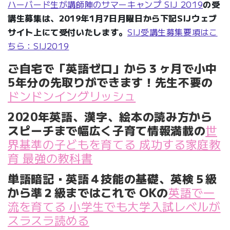
ハーバード生が講師陣のサマーキャンプ SIJ 2019
の受
講生募集は、
2019年1月7日月曜日から下記SIJウェブ
サイト上にて受付いたします。
SIJ受講生募集要項はこ
ちら：SIJ2019
ご自宅で「英語ゼロ」から３ヶ月で小中
5年分の先取りができます！先生不要の
ドンドンイングリッシュ
2020年英語、漢字、絵本の読み方から
スピーチまで幅広く子育て情報満載の
世
界基準の子どもを育てる
成功する家庭教
育 最強の教科書
単語暗記・英語４技能の基礎、英検５級
から準２級まではこれで OKの
英語で一
流を育てる 小学生でも大学入試レベルが
スラスラ読める