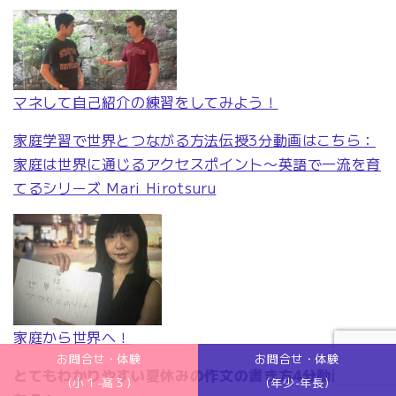
マネして自己紹介の練習をしてみよう！
家庭学習で世界とつながる方法伝授3分動画はこちら：
家庭は世界に通じるアクセスポイント〜英語で一流を育
てるシリーズ Mari Hirotsuru
家庭から世界へ！
お問合せ・体験
お問合せ・体験
とてもわかりやすい夏休みの作文の書き方4分動画はこ
(小１-高３)
(年少-年長)