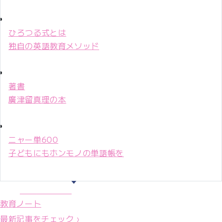
ひろつる式とは
独自の英語教育メソッド
著書
廣津留真理の本
ニャー単600
子どもにもホンモノの単語帳を
マリ先生36年
教育ノート
最新記事をチェック ›