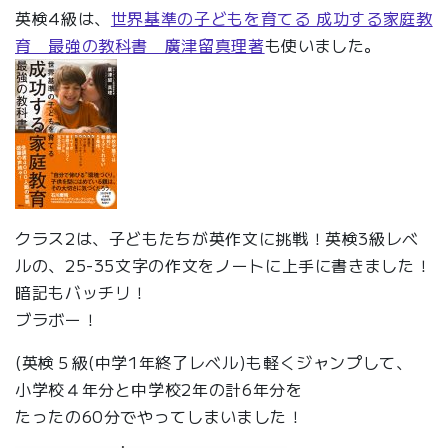
英検4級は、
世界基準の子どもを育てる 成功する家庭教
育 最強の教科書 廣津留真理著
も使いました。
クラス2は、子どもたちが英作文に挑戦！英検3級レベ
ルの、25-35文字の作文をノートに上手に書きました！
暗記もバッチリ！
ブラボー！
(英検５級(中学1年終了レベル)も軽くジャンプして、
小学校４年分と中学校2年の計6年分を
たったの60分でやってしまいました！