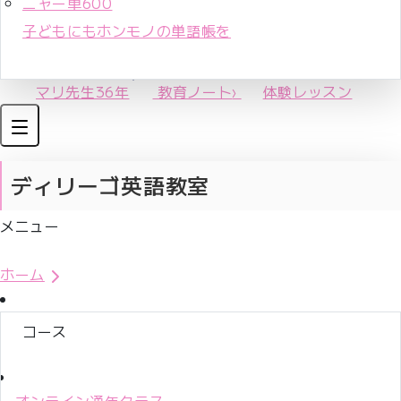
ニャー単600
子どもにもホンモノの単語帳を
マリ先生36年
教育ノート
›
体験レッスン
ディリーゴ英語教室
メニュー
体験レッスンお申込み
ホーム
コース
オンライン通年クラス