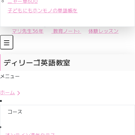
ニャー単600
子どもにもホンモノの単語帳を
マリ先生36年
教育ノート
›
体験レッスン
ディリーゴ英語教室
メニュー
体験レッスンお申込み
ホーム
コース
オンライン通年クラス