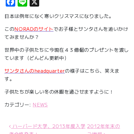
Facebook
Line
X
日本は例年になく寒いクリスマスになりました。
この
NORADのサイト
でお子様とサンタさんを追いかけ
てみませんか？
世界中の子供たちに今現在４３億個のプレゼントを渡し
ています（どんどん更新中）
サンタさんのheadquarter
の様子はこちら、笑えま
す。
子供たちが楽しい冬の休暇を過ごせますように！
カテゴリー:
NEWS
ハーバード大学、2013年度入学
2012年年末の
投稿ナビゲーション
者合格発表！
ご挨拶