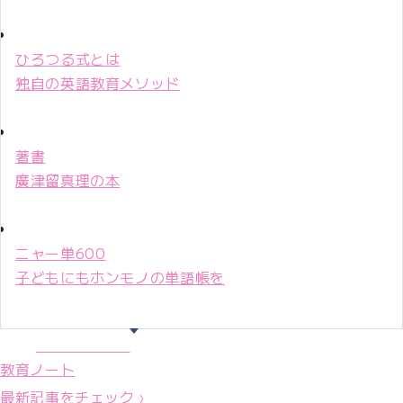
ひろつる式とは
独自の英語教育メソッド
著書
廣津留真理の本
ニャー単600
子どもにもホンモノの単語帳を
マリ先生36年
教育ノート
最新記事をチェック ›