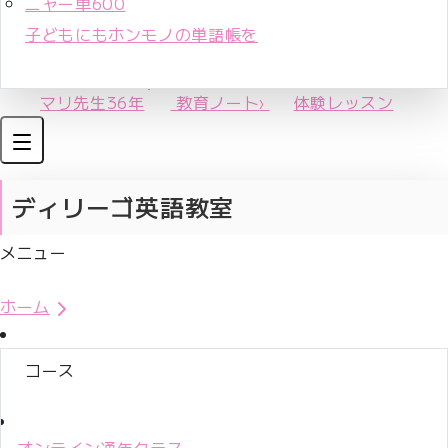
ニャー単600
子どもにもホンモノの単語帳を
マリ先生36年
教育ノート
›
体験レッスン
ディリーゴ英語教室
メニュー
体験レッスンお申込み
ホーム
コース
オンライン通年クラス