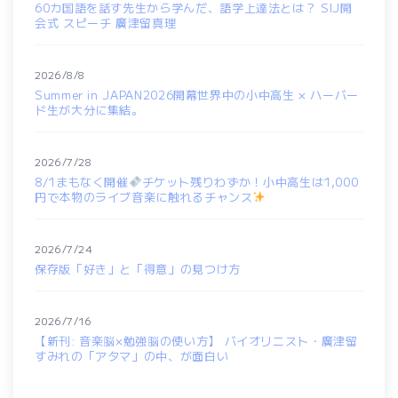
60カ国語を話す先生から学んだ、語学上達法とは？ SIJ開
会式 スピーチ 廣津留真理
2026/8/8
Summer in JAPAN2026開幕世界中の小中高生 × ハーバー
ド生が大分に集結。
2026/7/28
8/1まもなく開催
チケット残りわずか！小中高生は1,000
円で本物のライブ音楽に触れるチャンス
2026/7/24
保存版「好き」と「得意」の見つけ方
2026/7/16
【新刊: 音楽脳×勉強脳の使い方】 バイオリニスト・廣津留
すみれの「アタマ」の中、が面白い