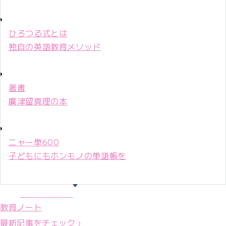
ひろつる式とは
独自の英語教育メソッド
著書
廣津留真理の本
ニャー単600
子どもにもホンモノの単語帳を
マリ先生36年
教育ノート
最新記事をチェック ›