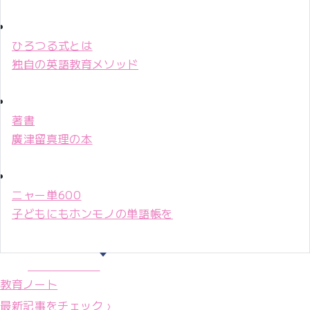
ひろつる式とは
独自の英語教育メソッド
著書
廣津留真理の本
ニャー単600
子どもにもホンモノの単語帳を
マリ先生36年
教育ノート
最新記事をチェック ›