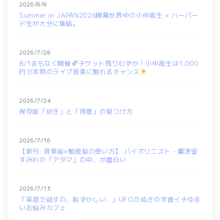
2026/8/8
Summer in JAPAN2026開幕世界中の小中高生 × ハーバー
ド生が大分に集結。
2026/7/28
8/1まもなく開催
チケット残りわずか！小中高生は1,000
円で本物のライブ音楽に触れるチャンス
2026/7/24
保存版「好き」と「得意」の見つけ方
2026/7/16
【新刊: 音楽脳×勉強脳の使い方】 バイオリニスト・廣津留
すみれの「アタマ」の中、が面白い
2026/7/13
「英語で話すの、恥ずかしい…」UFOたぬきの宇宙イチゆる
いお悩みカフェ