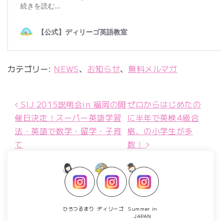
カテゴリー:
NEWS
、
お知らせ
、
無料メルマガ
SIJ 2015説明会in 福岡の開
ゼロからはじめたの
投稿ナビゲーション
催日決定！スーパー英語学習
に半年で英検4級合
法・英語で数学・留学・子育
格、の小学生が多
て
数！
ひろつるまり
ディリーゴ
Summer in
JAPAN