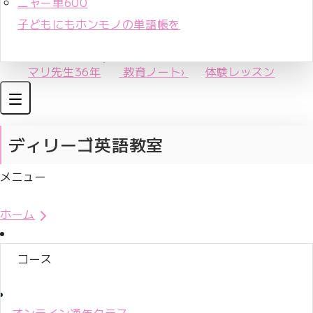
ニャー単600
子どもにもホンモノの単語帳を
マリ先生36年
教育ノート
›
体験レッスン
ディリーゴ英語教室
メニュー
体験レッスンお申込み
ホーム
コース
オンライン通年クラス