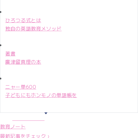
ひろつる式とは
独自の英語教育メソッド
著書
廣津留真理の本
ニャー単600
子どもにもホンモノの単語帳を
マリ先生36年
教育ノート
最新記事をチェック ›