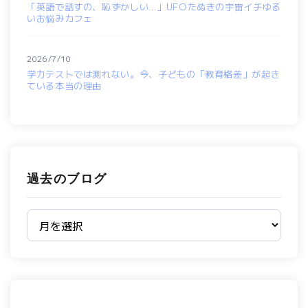
「英語で話すの、恥ずかしい…」UFOたぬきの宇宙イチゆる
いお悩みカフェ
2026/7/10
学力テストでは測れない。今、子どもの「教育格差」が起き
ている本当の理由
過去のブログ
過去のブログ