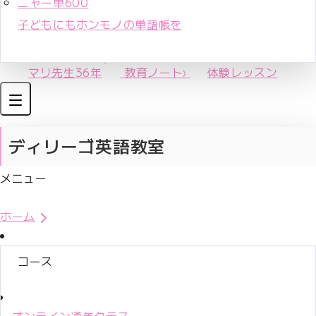
ニャー単600
子どもにもホンモノの単語帳を
マリ先生36年
教育ノート
›
体験レッスン
ディリーゴ英語教室
メニュー
体験レッスンお申込み
ホーム
コース
オンライン通年クラス