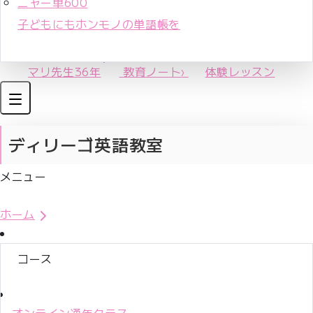
ニャー単600
子どもにもホンモノの単語帳を
マリ先生36年
教育ノート
›
体験レッスン
ディリーゴ英語教室
メニュー
体験レッスンお申込み
ホーム
コース
オンライン通年クラス