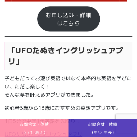
お申し込み・詳細
はこちら
「UFOたぬきイングリッシュアプ
リ」
子どもだってお遊び英語ではなく本格的な英語を学びた
い、ただし楽しく！
そんな夢を叶えるアプリができました。
初心者3歳から13歳におすすめの英語アプリです。
1日5分で中学1年英語を先取り！
お問合せ・体験
お問合せ・体験
(小１-高３)
(年少-年長)
UFOたぬきイングリッシュアプリ