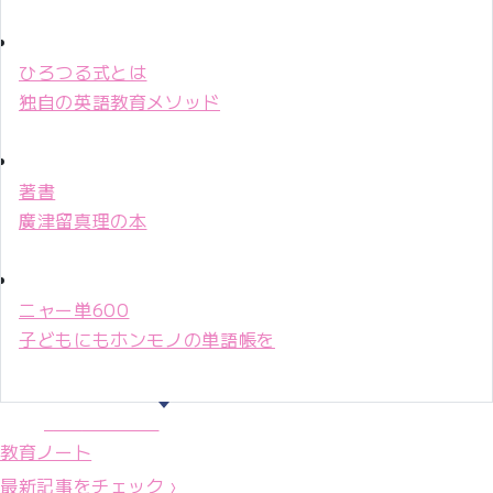
ひろつる式とは
独自の英語教育メソッド
著書
廣津留真理の本
ニャー単600
子どもにもホンモノの単語帳を
マリ先生36年
教育ノート
最新記事をチェック ›