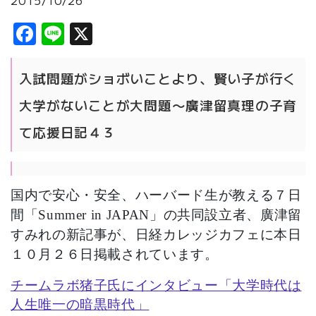
2015/10/26
Facebook
Line
X
入試問題がショボいことより、賢い子が行く
大学がないことが大問題〜廣津留真理の
子育
て応援日記４３
国内で安心・安全、ハーバード生が教える７日
間「Summer in JAPAN」の共同設立者、
廣津留
すみれの新記事が、日経カレッジカフェに本日
１０月２６日掲載されています。
チームラボ猪子氏にインタビュー「大学時代は
人生唯一の暗黒時代」