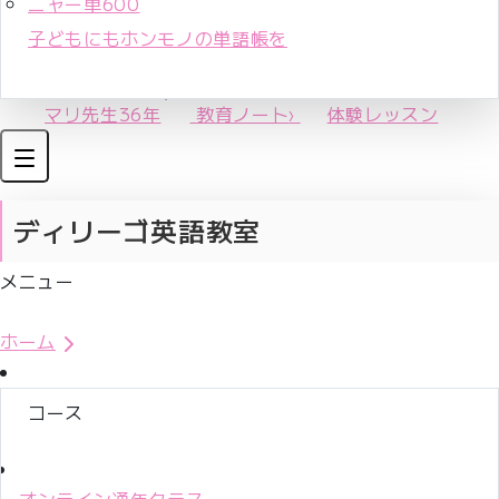
ニャー単600
子どもにもホンモノの単語帳を
マリ先生36年
教育ノート
›
体験レッスン
ディリーゴ英語教室
メニュー
体験レッスンお申込み
ホーム
コース
オンライン通年クラス