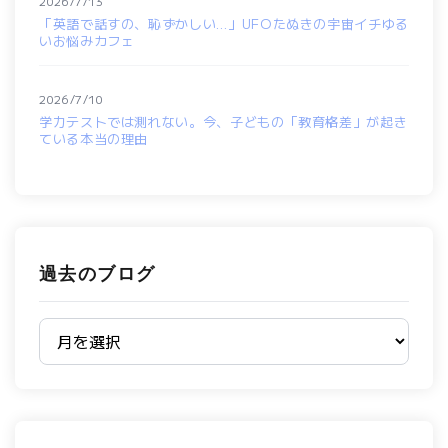
2026/7/13
「英語で話すの、恥ずかしい…」UFOたぬきの宇宙イチゆる
いお悩みカフェ
2026/7/10
学力テストでは測れない。今、子どもの「教育格差」が起き
ている本当の理由
過去のブログ
過去のブログ