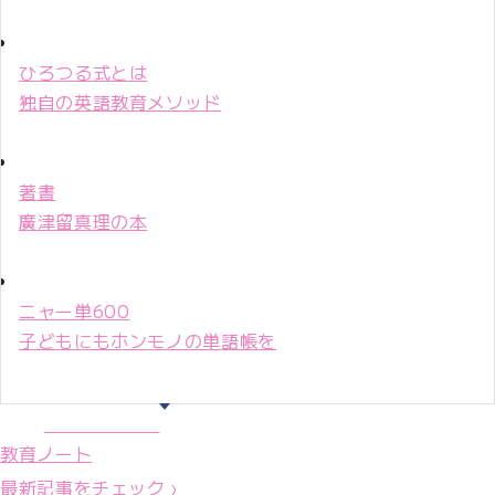
ひろつる式とは
独自の英語教育メソッド
著書
廣津留真理の本
ニャー単600
子どもにもホンモノの単語帳を
マリ先生36年
教育ノート
最新記事をチェック ›