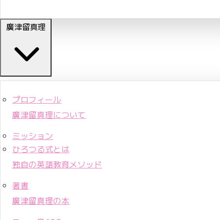
廣津留真理
プロフィール
廣津留真理について
ミッション
ひろつる式とは
独自の英語教育メソッド
著書
廣津留真理の本