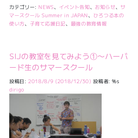
カテゴリー:
NEWS
、
イベント告知
、
お知らせ
、
サ
マースクール Summer in JAPAN
、
ひろつる本の
使い方
、
子育て応援日記
、
最強の教育情報
SIJの教室を見てみよう①〜ハーバ
ード生のサマースクール
投稿日:
2018/8/9
(2018/12/30)
投稿者: %s
dirigo