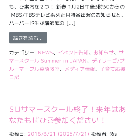
も、ご案内を２つ！ 新春 1月2日午後3時30からの
MBS/TBSテレビ系列正月特番出演のお知らせと、
ハーバード生が講師陣の […]
from 正月テレビ、塾なしハーバード
続きを読む…
カテゴリー:
NEWS
、
イベント告知
、
お知らせ
、
サ
マースクール Summer in JAPAN
、
ディリーゴ/ブ
ルーマーブル英語教室
、
メディア情報
、
子育て応援
日記
SIJサマースクール終了！来年はあ
なたもぜひご参加ください！
投稿日:
2018/8/21
(2025/7/21)
投稿者: %s