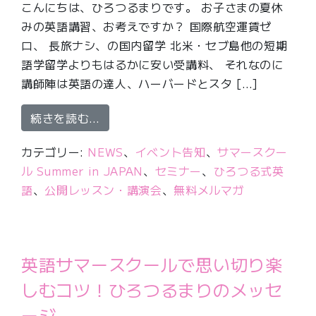
こんにちは、ひろつるまりです。 お子さまの夏休
みの英語講習、お考えですか？ 国際航空運賃ゼ
ロ、 長旅ナシ、の国内留学 北米・セブ島他の短期
語学留学よりもはるかに安い受講料、 それなのに
講師陣は英語の達人、ハーバードとスタ […]
from 募集開始！「ハーバード生が教
続きを読む…
カテゴリー:
NEWS
、
イベント告知
、
サマースクー
ル Summer in JAPAN
、
セミナー
、
ひろつる式英
語
、
公開レッスン・講演会
、
無料メルマガ
英語サマースクールで思い切り楽
しむコツ！ひろつるまりのメッセ
ージ