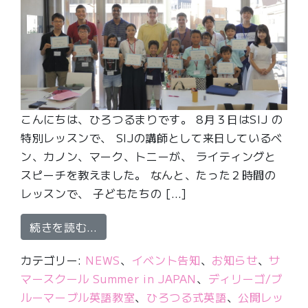
こんにちは、ひろつるまりです。 8月３日はSIJ の
特別レッスンで、 SIJの講師として来日しているベ
ン、カノン、マーク、トニーが、 ライティングと
スピーチを教えました。 なんと、たった２時間の
レッスンで、 子どもたちの […]
from ハーバード生がディリーゴ英語教
続きを読む…
カテゴリー:
NEWS
、
イベント告知
、
お知らせ
、
サ
マースクール Summer in JAPAN
、
ディリーゴ/ブ
ルーマーブル英語教室
、
ひろつる式英語
、
公開レッ