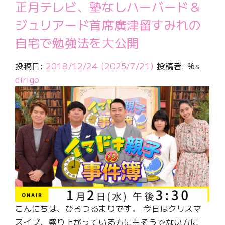
正月テレビ、塾なしハーバード＆
ジュリアード首席廣津留すみれの
自宅で勉強法を大公開
投稿日:
2018/12/24
(2025/7/21)
投稿者: %s
dirigo
こんにちは、ひろつるまりです。 今日はクリスマ
スイブ、盛り上がっている方にもそうでない方に