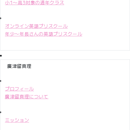
小1〜高3対象の通年クラス
オンライン英語プリスクール
年少〜年長さんの英語プリスクール
廣津留真理
プロフィール
廣津留真理について
ミッション