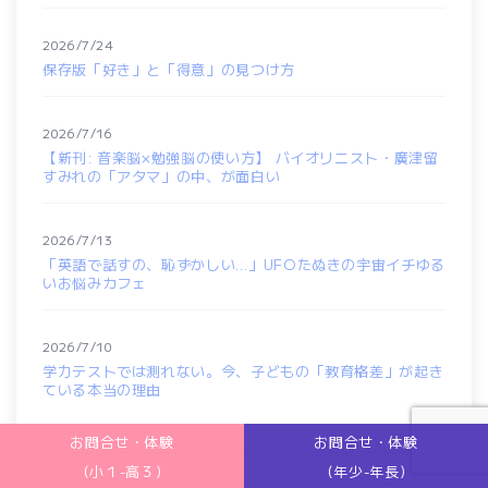
2026/7/24
保存版「好き」と「得意」の見つけ方
2026/7/16
【新刊: 音楽脳×勉強脳の使い方】 バイオリニスト・廣津留
すみれの「アタマ」の中、が面白い
2026/7/13
「英語で話すの、恥ずかしい…」UFOたぬきの宇宙イチゆる
いお悩みカフェ
2026/7/10
学力テストでは測れない。今、子どもの「教育格差」が起き
ている本当の理由
お問合せ・体験
お問合せ・体験
(小１-高３)
(年少-年長)