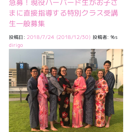
急募！現役ハーバード生がお子さ
まに直接指導する特別クラス受講
生一般募集
投稿日:
2018/7/24
(2018/12/30)
投稿者: %s
dirigo