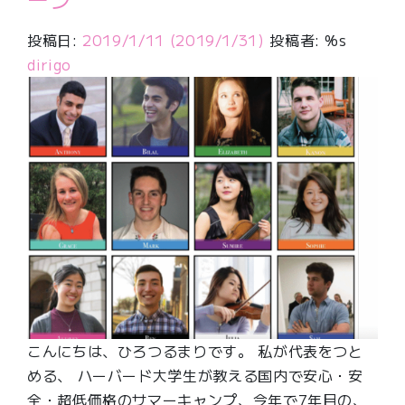
投稿日:
2019/1/11
(2019/1/31)
投稿者: %s
dirigo
こんにちは、ひろつるまりです。 私が代表をつと
める、 ハーバード大学生が教える国内で安心・安
全・超低価格のサマーキャンプ、今年で7年目の、