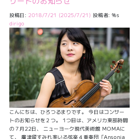
サートのお知らせ
投稿日:
2018/7/21
(2025/7/21)
投稿者: %s
dirigo
こんにちは、ひろつるまりです。 今日はコンサー
トのお知らせを２つ。 1つ目は、アメリカ東部時間
の７月22日、 ニューヨーク現代美術館 MOMAに
て、 廣津留すみれ率いる弦楽４重奏団「Ansonia