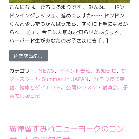
こんにちは、ひろつるまりです。 みんな、「ドン
ドンイングリッシュ、進めてますか〜〜 ドンドン
くんと少しずつかんばったら、すぐに上手になるか
らね！ さて、今日は大切なお知らせがあります。
ハーバード生があなたのお子さまにき […]
from 急募！現役ハーバード生がお子
続きを読む…
カテゴリー:
NEWS
、
イベント告知
、
お知らせ
、
サ
マースクール Summer in JAPAN
、
ひろつる式英
語
、
健康とダイエット
、
公開レッスン・講演会
、
子
育て応援日記
廣津留すみれニューヨークのコン