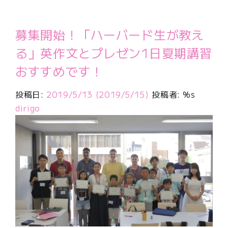
募集開始！「ハーバード生が教え
る」英作文とプレゼン1日夏期講習
おすすめです！
投稿日:
2019/5/13
(2019/5/15)
投稿者: %s
dirigo