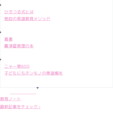
ひろつる式とは
独自の英語教育メソッド
著書
廣津留真理の本
ニャー単600
子どもにもホンモノの単語帳を
マリ先生36年
教育ノート
最新記事をチェック ›