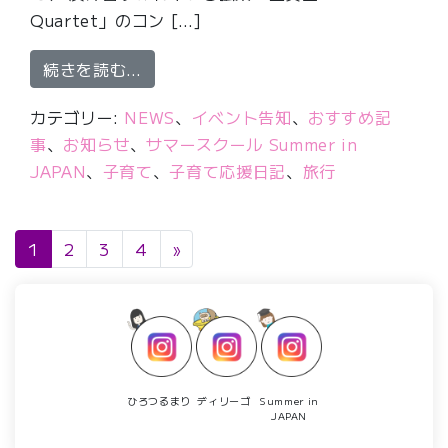
Quartet」のコン […]
from 廣津留すみれニューヨークのコン
続きを読む…
カテゴリー:
NEWS
、
イベント告知
、
おすすめ記
事
、
お知らせ
、
サマースクール Summer in
JAPAN
、
子育て
、
子育て応援日記
、
旅行
投稿ナビゲーション
1
2
3
4
»
ひろつるまり
ディリーゴ
Summer in
JAPAN