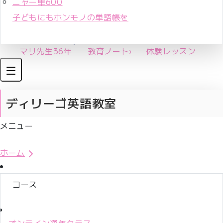
ニャー単600
子どもにもホンモノの単語帳を
マリ先生36年
教育ノート
›
体験レッスン
ディリーゴ英語教室
メニュー
体験レッスンお申込み
ホーム
コース
オンライン通年クラス