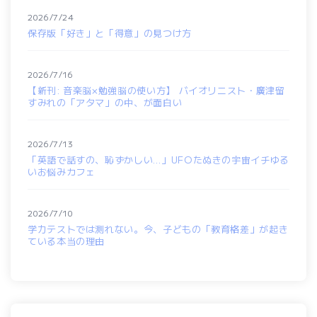
2026/7/24
保存版「好き」と「得意」の見つけ方
2026/7/16
【新刊: 音楽脳×勉強脳の使い方】 バイオリニスト・廣津留
すみれの「アタマ」の中、が面白い
2026/7/13
「英語で話すの、恥ずかしい…」UFOたぬきの宇宙イチゆる
いお悩みカフェ
2026/7/10
学力テストでは測れない。今、子どもの「教育格差」が起き
ている本当の理由