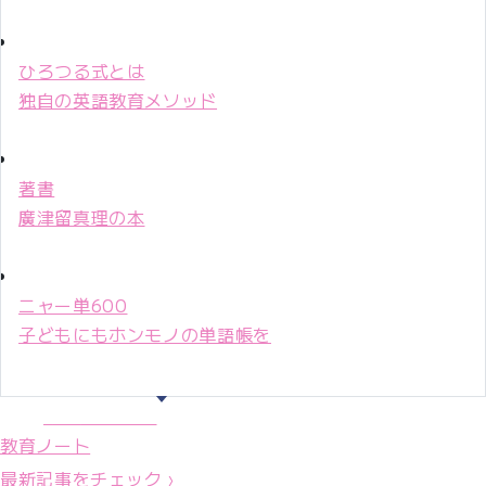
ひろつる式とは
独自の英語教育メソッド
著書
廣津留真理の本
ニャー単600
子どもにもホンモノの単語帳を
マリ先生36年
教育ノート
最新記事をチェック ›