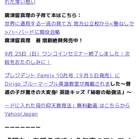
れた深い思い
廣津留真理の子育て本はこちら：
世界に通用する一流の育て方 地方公立校から<塾なしで
>ハーバードに現役合格
廣津留真理 著 増刷絶賛発売中！
9月 25日（日）ワンコインセミナー終了しました！次
回をおたのしみに！
プレジデント Family 10月号（９月５日発売）に
Dirigo ブルーマーブル英語教室が掲載されま
した〜普
通の子が驚きの大変身! 英語キッズ「秘密の勉強法」〜
ードに入れた母の仰天教育法」無料動画 はこちらから
Yahoo!Japan
ーーーーーーー