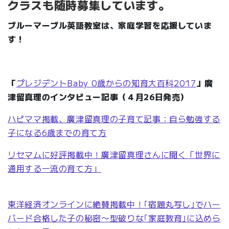
クラスも随時募集しています。
ブルーマーブル英語教室は、家庭学習を応援していま
す！
「
プレジデントBaby 0歳からの知育大百科2017
」廣
津留真理のインタビュー記事（４月26日発売）
ハピママ掲載、廣津留真理の子育て記事：自ら勉強する
子になる6歳までの育て方
リセマムに好評掲載中！廣津留真理さんに聞く「世界に
通用する一流の育て方」
東洋経済オンラインに絶賛掲載中！｢宿題丸写し｣でハー
バード合格した子の秘密〜型破りな｢家庭教育｣に込めら