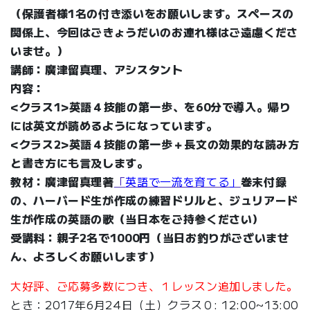
（保護者様1名の付き添いをお願いします。スペースの
関係上、今回はごきょうだいのお連れ様はご遠慮くださ
いませ。）
講師：廣津留真理、
アシスタント
内容：
<クラス1>英語４技能の第一歩、を60分で導入。帰り
には英文が読めるようになっています。
<クラス2>英語４技能の第一歩＋長文の効果的な読み方
と書き方にも言及します。
教材：廣津留真理著
「
英語で一流を育てる」
巻末付録
の、ハーバード生が作成の練習ドリルと、ジュリアード
生が作成の英語の歌（当日本をご持参ください）
受講料：親子2名で1000円（当日お釣りがございませ
ん、よろしくお願いします）
大好評、ご応募多数につき、１レッスン追加しました。
とき：2017年6月24日（土）クラス０: 12:00~13:00