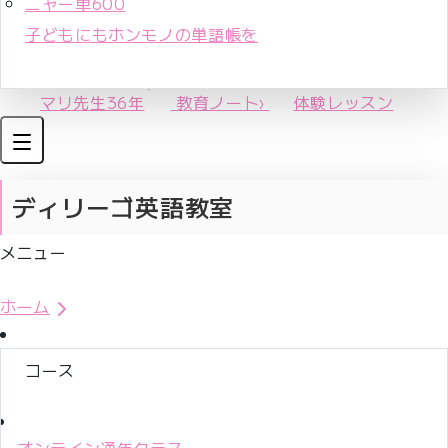
ニャー単600
子どもにもホンモノの単語帳を
マリ先生36年
教育ノート
›
体験レッスン
ディリーゴ英語教室
メニュー
体験レッスンお申込み
ホーム
コース
オンライン通年クラス