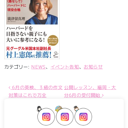
カテゴリー:
NEWS
、
イベント告知
、
お知らせ
6月の英検、３級の作文
公開レッスン、福岡・大
投稿ナビゲーション
対策はこれで万全
分6月の受付開始