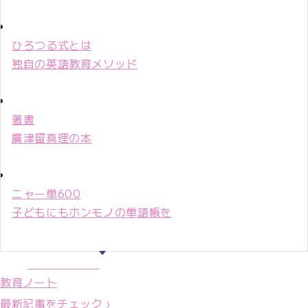
ひろつる式とは
独自の英語教育メソッド
著書
廣津留真理の本
ニャー単600
子どもにもホンモノの単語帳を
マリ先生36年
教育ノート
最新記事をチェック ›