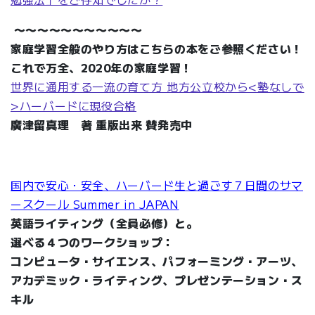
〜〜〜〜〜〜〜〜〜〜〜
家庭学習全般のやり方はこちらの本をご参照ください！
これで万全、2020年の家庭学習！
世界に通用する一流の育て方 地方公立校から<塾なしで
>ハーバードに現役合格
廣津留真理 著 重版出来 賛発売中
国内で安心・安全、ハーバード生と過ごす７日間のサマ
ースクール Summer in JAPAN
英語ライティング（全員必修）と。
選べる４つのワークショップ：
コンピュータ・サイエンス、パフォーミング・アーツ、
アカデミック・ライティング、プレゼンテーション・ス
キル