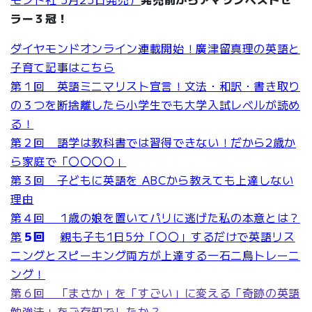
ラー３冠！
ダイヤモンドオンライン連載開始！廣津留真理の英語と
子育て記事はこちら
第１回 英語ミニマリスト宣言！文法・和訳・書き取り
の３つを断捨離したら小学生でも大学入試レベルが読め
る！
第２回 語学は教科書では習得できない！だから2歳か
ら家庭で「〇〇〇〇」
第３回 子どもに英語を ABCから教えても上達しない
理由
第４回 1歳の娘を置いてパリに逃げた私の本意とは？
第
５回
親も子も1日5分「〇〇」するだけで英語リス
ニングとスピーキング両方が上達する一石二鳥トレーニ
ング！
第６回 「まさか」を「すごい」に変える「奇跡の英語
勉強法」をご存知でしたか？