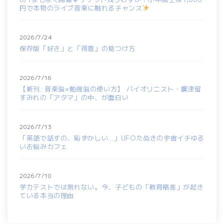
円で本物のライブ音楽に触れるチャンス
2026/7/24
保存版「好き」と「得意」の見つけ方
2026/7/16
【新刊: 音楽脳×勉強脳の使い方】 バイオリニスト・廣津留
すみれの「アタマ」の中、が面白い
2026/7/13
「英語で話すの、恥ずかしい…」UFOたぬきの宇宙イチゆる
いお悩みカフェ
2026/7/10
学力テストでは測れない。今、子どもの「教育格差」が起き
ている本当の理由