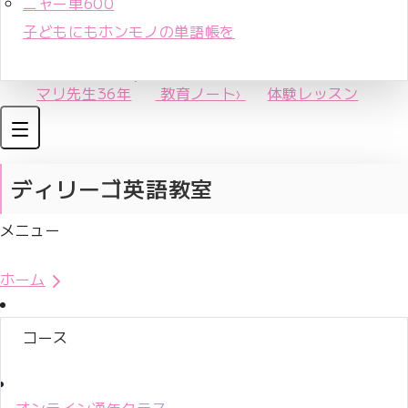
ニャー単600
子どもにもホンモノの単語帳を
マリ先生36年
教育ノート
›
体験レッスン
ディリーゴ英語教室
メニュー
体験レッスンお申込み
ホーム
コース
オンライン通年クラス