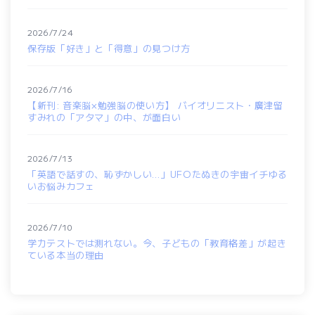
2026/7/24
保存版「好き」と「得意」の見つけ方
2026/7/16
【新刊: 音楽脳×勉強脳の使い方】 バイオリニスト・廣津留
すみれの「アタマ」の中、が面白い
2026/7/13
「英語で話すの、恥ずかしい…」UFOたぬきの宇宙イチゆる
いお悩みカフェ
2026/7/10
学力テストでは測れない。今、子どもの「教育格差」が起き
ている本当の理由