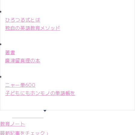
ひろつる式とは
独自の英語教育メソッド
著書
廣津留真理の本
ニャー単600
子どもにもホンモノの単語帳を
マリ先生36年
教育ノート
最新記事をチェック ›