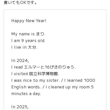
書いてもOKです。
Happy New Year!
My name is まり.
I am 9 years old.
I live in 大分.
In 2024,
I read エルマーと16ぴきのりゅう.
I visited 国立科学博物館.
I was nice to my sister. / I learned 1000
English words. / I cleaned up my room 5
minutes a day.
In 2025,