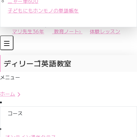
ニャー単600
子どもにもホンモノの単語帳を
マリ先生36年
教育ノート
›
体験レッスン
ディリーゴ英語教室
メニュー
体験レッスンお申込み
ホーム
コース
オンライン通年クラス