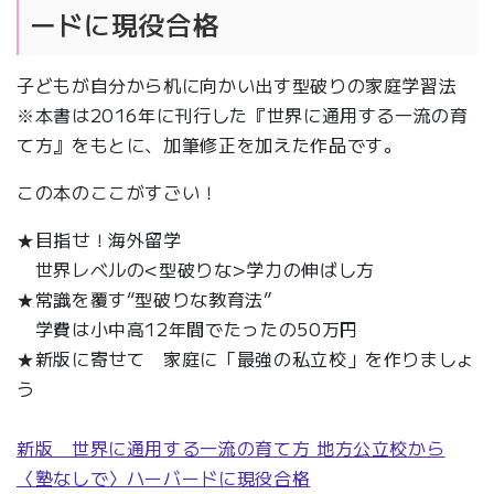
ードに現役合格
子どもが自分から机に向かい出す型破りの家庭学習法
※本書は2016年に刊行した『世界に通用する一流の育
て方』をもとに、加筆修正を加えた作品です。
この本のここがすごい！
★目指せ！海外留学
世界レベルの<型破りな>学力の伸ばし方
★常識を覆す“型破りな教育法”
学費は小中高12年間でたったの50万円
★新版に寄せて 家庭に「最強の私立校」を作りましょ
う
新版 世界に通用する一流の育て方 地方公立校から
〈塾なしで〉ハーバードに現役合格