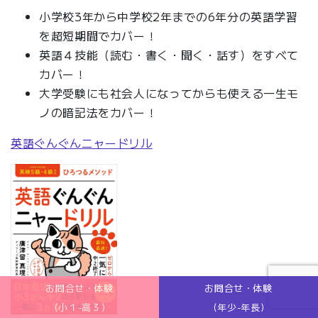
小学校3年から中学校2年までの6年分の英語学習
を超短期間でカバー！
英語４技能（読む・書く・聞く・話す）をすべて
カバー！
大学受験にも社会人になってからも使える一生モ
ノの暗記法をカバー！
英語ぐんぐんニャードリル
お問合せ・体験
お問合せ・体験
(小１-高３)
(年少-年長)