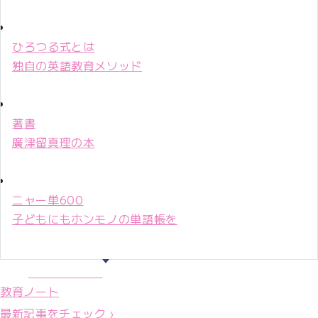
ひろつる式とは
独自の英語教育メソッド
著書
廣津留真理の本
ニャー単600
子どもにもホンモノの単語帳を
マリ先生36年
教育ノート
最新記事をチェック ›