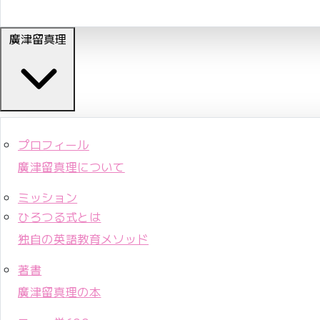
廣津留真理
プロフィール
廣津留真理について
ミッション
ひろつる式とは
独自の英語教育メソッド
著書
廣津留真理の本