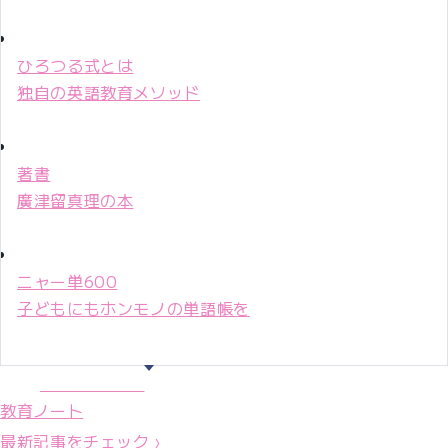
ひろつる式とは
独自の英語教育メソッド
著書
廣津留真理の本
ニャー単600
子どもにもホンモノの単語帳を
マリ先生36年
教育ノート
最新記事をチェック ›