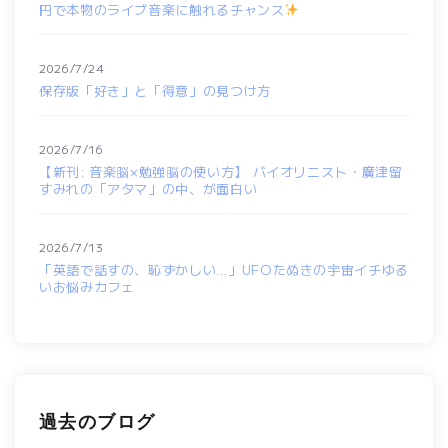
円で本物のライブ音楽に触れるチャンス
2026/7/24
保存版「好き」と「得意」の見つけ方
2026/7/16
【新刊: 音楽脳×勉強脳の使い方】 バイオリニスト・廣津留
すみれの「アタマ」の中、が面白い
2026/7/13
「英語で話すの、恥ずかしい…」UFOたぬきの宇宙イチゆる
いお悩みカフェ
過去のブログ