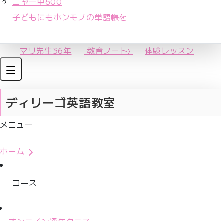
ニャー単600
子どもにもホンモノの単語帳を
マリ先生36年
教育ノート
›
体験レッスン
ディリーゴ英語教室
メニュー
体験レッスンお申込み
ホーム
コース
オンライン通年クラス