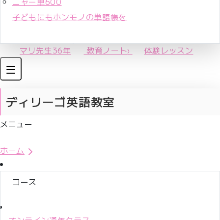
ニャー単600
子どもにもホンモノの単語帳を
マリ先生36年
教育ノート
›
体験レッスン
ディリーゴ英語教室
メニュー
体験レッスンお申込み
ホーム
コース
オンライン通年クラス