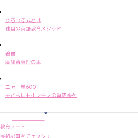
ひろつる式とは
独自の英語教育メソッド
著書
廣津留真理の本
ニャー単600
子どもにもホンモノの単語帳を
マリ先生36年
教育ノート
最新記事をチェック ›