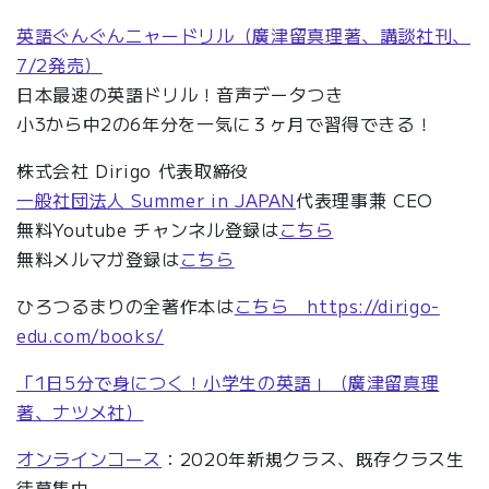
英語ぐんぐんニャードリル（廣津留真理著、講談社刊、
7/2発売）
日本最速の英語ドリル！音声データつき
小3から中2の6年分を一気に３ヶ月で習得できる！
株式会社 Dirigo 代表取締役
一般社団法人 Summer in JAPAN
代表理事兼 CEO
無料Youtube チャンネル登録は
こちら
無料メルマガ登録は
こちら
ひろつるまりの全著作本は
こちら https://dirigo-
edu.com/books/
「1日5分で身につく！小学生の英語」（廣津留真理
著、ナツメ社）
オンラインコース
：2020年新規クラス、既存クラス生
徒募集中