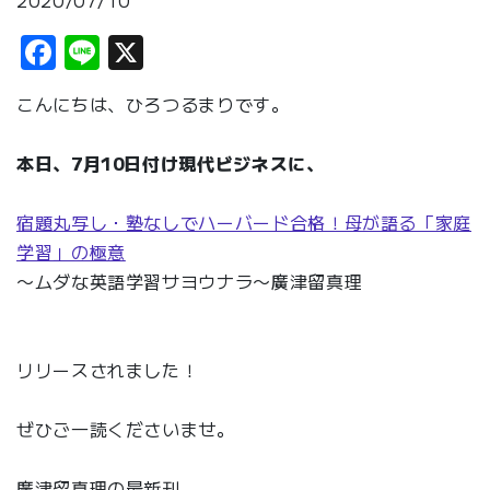
2020/07/10
Facebook
Line
X
こんにちは、ひろつるまりです。
本日、7月10日付け現代ビジネスに、
宿題丸写し・塾なしでハーバード合格！母が語る「家庭
学習」の極意
〜ムダな英語学習サヨウナラ〜廣津留真理
リリースされました！
ぜひご一読くださいませ。
廣津留真理の最新刊、