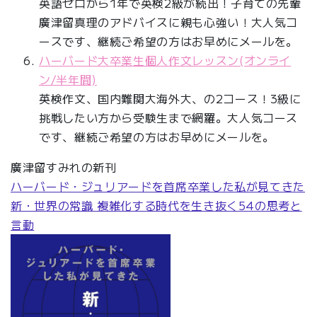
英語ゼロから1年で英検2級が続出！子育ての先輩
廣津留真理のアドバイスに親も心強い！大人気コ
ースです、継続ご希望の方はお早めにメールを。
ハーバード大卒業生個人作文レッスン(オンライ
ン/半年間)
英検作文、国内難関大海外大、の2コース！3級に
挑戦したい方から受験生まで網羅。大人気コース
です、継続ご希望の方はお早めにメールを。
廣津留すみれの新刊
ハーバード・ジュリアードを首席卒業した私が見てきた
新・世界の常識 複雑化する時代を生き抜く54の思考と
言動