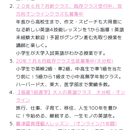
２０年６月７月新クラス、既存クラス受付中、双
方向オンラインクラスも募集中
年長から高校生まで、作文・スピーチも大得意に
なる新しい英語4技能レッスンを1から指導！英語
未経験大歓迎！予習がグングン進む先取り授業を
講師と楽しく。
小学生が大学入試英語がわかる授業です。
20年７月８月既存クラス生徒募集中(大分校)
小学生で英検2級・準2級、中高生で準1級を当た
り前に！5級から1級まで小中高無学年制クラス。
ハーバード大、東大、医学部まで実績多数。
【毎週1回通学】大人の英語クラス 大分校・オン
ライン
旅行、仕事、子育て、移住、人生100年を豊か
に！今始める、継続する、一生モノの英語を。
廣津留真理個人レッスン (オンライン/1年間)