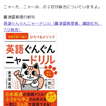
ニャーた、ニャーみ、の２匹が味方についていますよ。
廣津留真理の新刊
英語ぐんぐんニャードリル（廣津留真理著、講談社刊、
7/2発売）