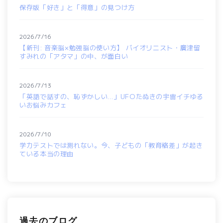
保存版「好き」と「得意」の見つけ方
2026/7/16
【新刊: 音楽脳×勉強脳の使い方】 バイオリニスト・廣津留
すみれの「アタマ」の中、が面白い
2026/7/13
「英語で話すの、恥ずかしい…」UFOたぬきの宇宙イチゆる
いお悩みカフェ
2026/7/10
学力テストでは測れない。今、子どもの「教育格差」が起き
ている本当の理由
過去のブログ