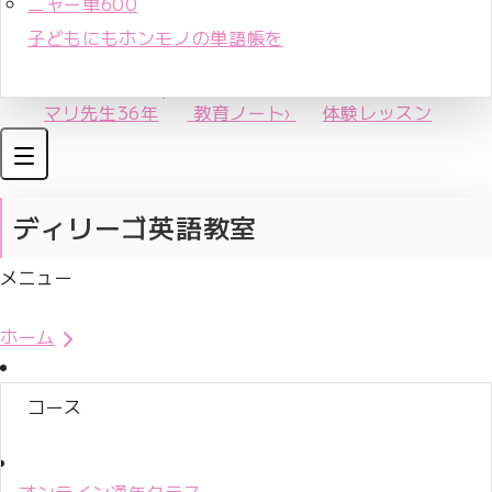
ニャー単600
子どもにもホンモノの単語帳を
マリ先生36年
教育ノート
›
体験レッスン
ディリーゴ英語教室
メニュー
体験レッスンお申込み
ホーム
コース
オンライン通年クラス