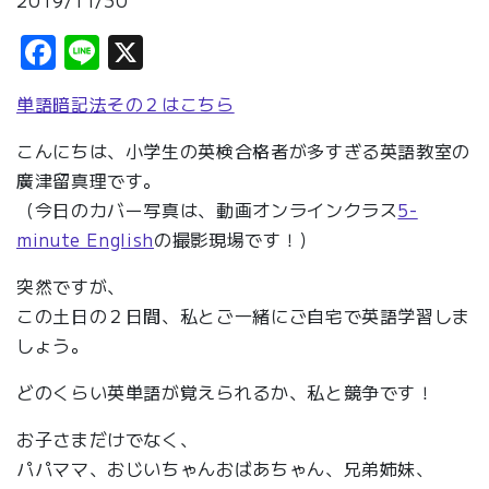
2019/11/30
Facebook
Line
X
単語暗記法その２はこちら
こんにちは、小学生の英検合格者が多すぎる英語教室の
廣津留真理です。
（今日のカバー写真は、動画オンラインクラス
5-
minute English
の撮影現場です！）
突然ですが、
この土日の２日間、私とご一緒にご自宅で英語学習しま
しょう。
どのくらい英単語が覚えられるか、私と競争です！
お子さまだけでなく、
パパママ、おじいちゃんおばあちゃん、兄弟姉妹、