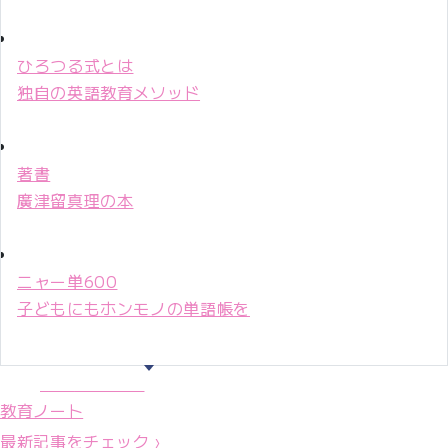
ひろつる式とは
独自の英語教育メソッド
著書
廣津留真理の本
ニャー単600
子どもにもホンモノの単語帳を
マリ先生36年
教育ノート
最新記事をチェック ›