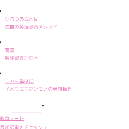
ひろつる式とは
独自の英語教育メソッド
著書
廣津留真理の本
ニャー単600
子どもにもホンモノの単語帳を
マリ先生36年
教育ノート
最新記事をチェック ›