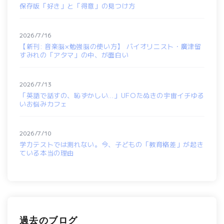
保存版「好き」と「得意」の見つけ方
2026/7/16
【新刊: 音楽脳×勉強脳の使い方】 バイオリニスト・廣津留
すみれの「アタマ」の中、が面白い
2026/7/13
「英語で話すの、恥ずかしい…」UFOたぬきの宇宙イチゆる
いお悩みカフェ
2026/7/10
学力テストでは測れない。今、子どもの「教育格差」が起き
ている本当の理由
過去のブログ