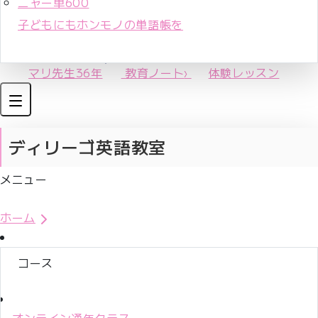
ニャー単600
子どもにもホンモノの単語帳を
マリ先生36年
教育ノート
›
体験レッスン
ディリーゴ英語教室
メニュー
体験レッスンお申込み
ホーム
コース
オンライン通年クラス