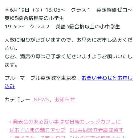
＊6月19日（金）18:05〜 クラス１ 英語経験ゼロ〜
英検5級合格程度の小学生
19:30〜 クラス２ 英語3級合格以上の小中学生
人数に限りがございますので、お早めにお申し込みくだ
さい。
なお、満席の際はご了承くださいますようお願いいたし
ます。
ブルーマーブル英語教室東京校：
お問い合わせとお申し
込み
カテゴリー:
NEWS
、
お知らせ
発表会のある習い事はな
日経カレッジカフェに
投稿ナビゲーション
ぜお子さまの魅力アップ
SIJ共同設立者廣津留す
に繋がるか〜子育て日記
みれの記事が掲載されま