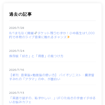
過去の記事
2026/7/28
8/1まもなく開催
チケット残りわずか！小中高生は1,000
円で本物のライブ音楽に触れるチャンス
2026/7/24
保存版「好き」と「得意」の見つけ方
2026/7/16
【新刊: 音楽脳×勉強脳の使い方】 バイオリニスト・廣津留
すみれの「アタマ」の中、が面白い
2026/7/13
「英語で話すの、恥ずかしい…」UFOたぬきの宇宙イチゆる
いお悩みカフェ