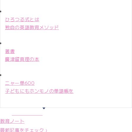
ひろつる式とは
独自の英語教育メソッド
著書
廣津留真理の本
ニャー単600
子どもにもホンモノの単語帳を
マリ先生36年
教育ノート
最新記事をチェック ›