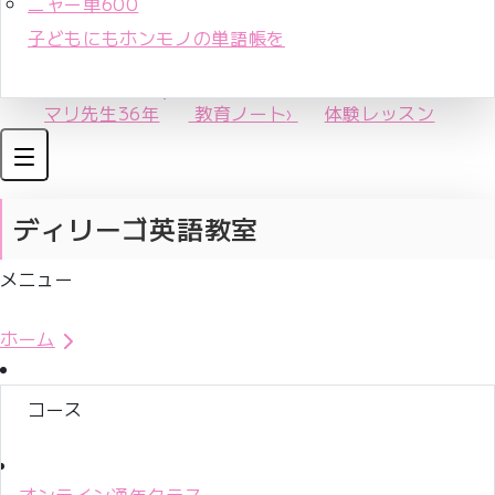
ニャー単600
子どもにもホンモノの単語帳を
マリ先生36年
教育ノート
›
体験レッスン
ディリーゴ英語教室
メニュー
体験レッスンお申込み
ホーム
コース
オンライン通年クラス