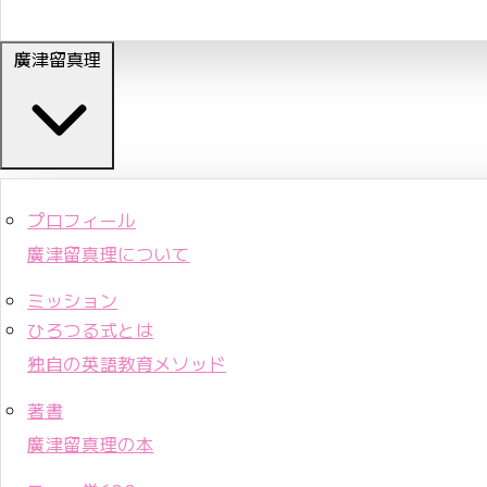
廣津留真理
プロフィール
廣津留真理について
ミッション
ひろつる式とは
独自の英語教育メソッド
著書
廣津留真理の本