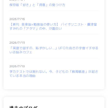
保存版「好き」と「得意」の見つけ方
2026/7/16
【新刊: 音楽脳×勉強脳の使い方】 バイオリニスト・廣津留
すみれの「アタマ」の中、が面白い
2026/7/13
「英語で話すの、恥ずかしい…」UFOたぬきの宇宙イチゆる
いお悩みカフェ
2026/7/10
学力テストでは測れない。今、子どもの「教育格差」が起き
ている本当の理由