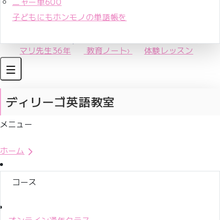
ニャー単600
子どもにもホンモノの単語帳を
マリ先生36年
教育ノート
›
体験レッスン
ディリーゴ英語教室
メニュー
体験レッスンお申込み
ホーム
コース
オンライン通年クラス