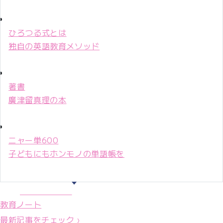
ひろつる式とは
独自の英語教育メソッド
著書
廣津留真理の本
ニャー単600
子どもにもホンモノの単語帳を
マリ先生36年
教育ノート
最新記事をチェック ›