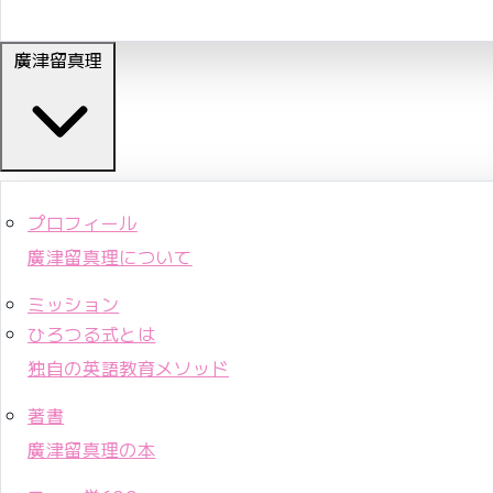
廣津留真理
プロフィール
廣津留真理について
ミッション
ひろつる式とは
独自の英語教育メソッド
著書
廣津留真理の本