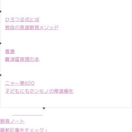
ひろつる式とは
独自の英語教育メソッド
著書
廣津留真理の本
ニャー単600
子どもにもホンモノの単語帳を
マリ先生36年
教育ノート
最新記事をチェック ›