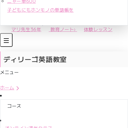
ニャー単600
子どもにもホンモノの単語帳を
マリ先生36年
教育ノート
›
体験レッスン
ディリーゴ英語教室
メニュー
体験レッスンお申込み
ホーム
コース
オンライン通年クラス