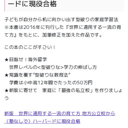
ードに現役合格
子どもが自分から机に向かい出す型破りの家庭学習法
※本書は2016年に刊行した『世界に通用する一流の育
て方』をもとに、加筆修正を加えた作品です。
この本のここがすごい！
★目指せ！海外留学
世界レベルの<型破りな>学力の伸ばし方
★常識を覆す“型破りな教育法”
学費は小中高12年間でたったの50万円
★新版に寄せて 家庭に「最強の私立校」を作りましょ
う
新版 世界に通用する一流の育て方 地方公立校から
〈塾なしで〉ハーバードに現役合格