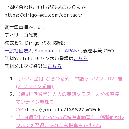
お問い合わせお申し込みはこちらまで：
https://dirigo-edu.com/contact/
廣津留真理でした。
ディリーゴ代表
株式会社 Dirigo 代表取締役
一般社団法人 Summer in JAPAN
代表理事兼 CEO
無料Youtube チャンネル登録は
こちら
無料メルマガ登録は
こちら
【3/27(金)】ひろつる式！単語マラソン 2020春
(オンライン受講)
【毎週1回通学】大人の英語クラス 大分校直接・
オンライン参加も
OK
https://youtu.be/JA8827wOFuk
【3回通学】ひろつる式指導者講習会 衝撃的なレ
ッスンを習得、あなたも指導者です4/6