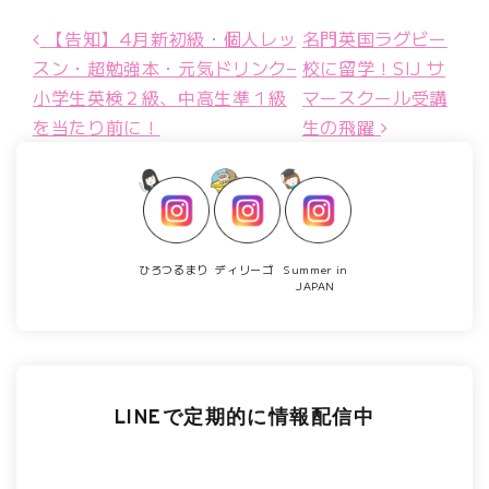
【告知】4月新初級・個人レッ
名門英国ラグビー
投稿ナビゲーション
スン・超勉強本・元気ドリンク–
校に留学！SIJ サ
小学生英検２級、中高生準１級
マースクール受講
を当たり前に！
生の飛躍
ひろつるまり
ディリーゴ
Summer in
JAPAN
LINEで定期的に情報配信中