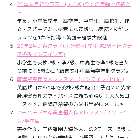
20年４月新クラス (大分校)全ての学齢で初級か
ら
年長、小学低学年、高学年、中学生、高校生、作
文・スピーチが大得意になる新しい英語4技能レ
ッスンを1から指導！英語未経験大歓迎！
20年2月既存クラス(大分校/小学生準2級木曜クラ
スのみオンライン可)
小学生で英検2級・準2級、中高生で準1級を当た
り前に！5級から1級まで小中高無学年制クラス。
廣津留真理個人レッスン (オンライン/1年間)
英語ゼロから1年で英検2級が続出！子育ての先輩
廣津留真理のアドバイスに親も心強い！大人気コ
ースです、継続ご希望の方はお早めにメールを。
ハーバード大卒業生個人作文レッスン(オンライ
ン/半年間)
英検作文、国内難関大海外大、の2コース！3級に
挑戦したい方から受験生まで網羅。大人気コース