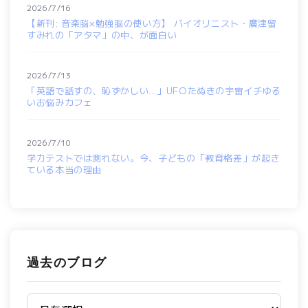
2026/7/16
【新刊: 音楽脳×勉強脳の使い方】 バイオリニスト・廣津留
すみれの「アタマ」の中、が面白い
2026/7/13
「英語で話すの、恥ずかしい…」UFOたぬきの宇宙イチゆる
いお悩みカフェ
2026/7/10
学力テストでは測れない。今、子どもの「教育格差」が起き
ている本当の理由
過去のブログ
過去のブログ