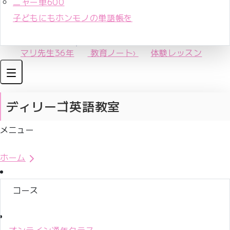
ニャー単600
子どもにもホンモノの単語帳を
マリ先生36年
教育ノート
›
体験レッスン
ディリーゴ英語教室
メニュー
体験レッスンお申込み
ホーム
コース
オンライン通年クラス