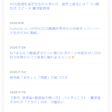
60カ国語を話す先生から学んだ、語学上達法とは？ SIJ開
会式 スピーチ 廣津留真理
2026/8/8
Summer in JAPAN2026開幕世界中の小中高生 × ハーバー
ド生が大分に集結。
2026/7/28
8/1まもなく開催
チケット残りわずか！小中高生は1,000
円で本物のライブ音楽に触れるチャンス
2026/7/24
保存版「好き」と「得意」の見つけ方
2026/7/16
【新刊: 音楽脳×勉強脳の使い方】 バイオリニスト・廣津留
すみれの「アタマ」の中、が面白い