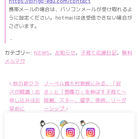
https://dirigo-edu.com/contact
携帯メールの場合は、パソコンメールが受け取れるよ
うに設定ください。hotmailは送受信できない場合が
ございます。
・
カテゴリー:
NEWS
、
お知らせ
、
子育て応援日記
、
無料
メルマガ
秋の新クラ
ノーベル賞大村教授にみる、「好
投稿ナビゲーション
スが開講！お
き」と「想像力」を伸ばす子育て〜
申し込みはお
両親、スキー、留学、美術、リーダ
早めに
ーシップ