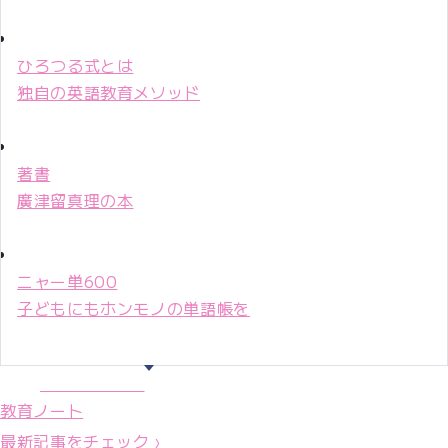
ひろつる式とは
独自の英語教育メソッド
著書
廣津留真理の本
ニャー単600
子どもにもホンモノの単語帳を
マリ先生36年
教育ノート
最新記事をチェック ›