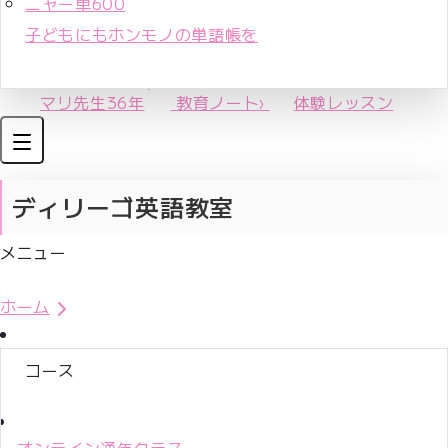
ニャー単600
子どもにもホンモノの単語帳を
マリ先生36年
教育ノート
›
体験レッスン
ディリーゴ英語教室
メニュー
体験レッスンお申込み
ホーム
コース
オンライン通年クラス