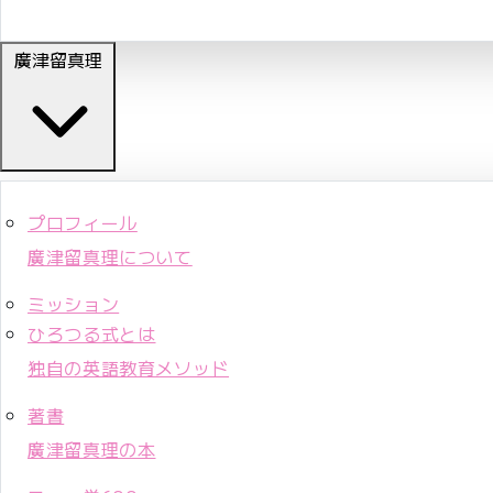
廣津留真理
プロフィール
廣津留真理について
ミッション
ひろつる式とは
独自の英語教育メソッド
著書
廣津留真理の本