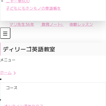
ニャー単600
子どもにもホンモノの単語帳を
マリ先生36年
教育ノート
›
体験レッスン
ディリーゴ英語教室
メニュー
体験レッスンお申込み
ホーム
コース
オンライン通年クラス