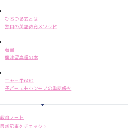
ひろつる式とは
独自の英語教育メソッド
著書
廣津留真理の本
ニャー単600
子どもにもホンモノの単語帳を
マリ先生36年
教育ノート
最新記事をチェック ›