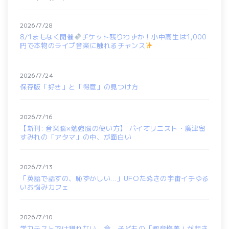
2026/7/28
8/1まもなく開催
チケット残りわずか！小中高生は1,000
円で本物のライブ音楽に触れるチャンス
2026/7/24
保存版「好き」と「得意」の見つけ方
2026/7/16
【新刊: 音楽脳×勉強脳の使い方】 バイオリニスト・廣津留
すみれの「アタマ」の中、が面白い
2026/7/13
「英語で話すの、恥ずかしい…」UFOたぬきの宇宙イチゆる
いお悩みカフェ
2026/7/10
学力テストでは測れない。今、子どもの「教育格差」が起き