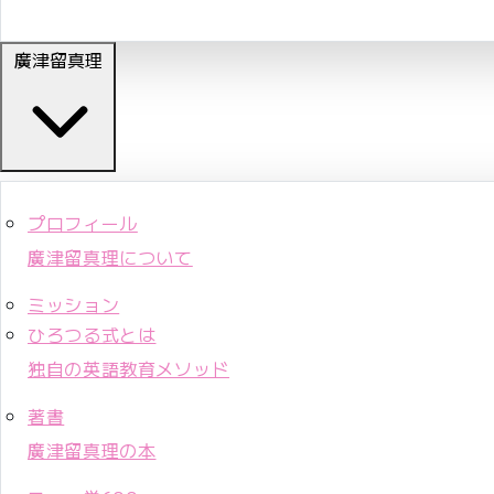
廣津留真理
プロフィール
廣津留真理について
ミッション
ひろつる式とは
独自の英語教育メソッド
著書
廣津留真理の本