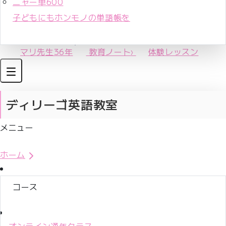
ニャー単600
子どもにもホンモノの単語帳を
マリ先生36年
教育ノート
›
体験レッスン
ディリーゴ英語教室
メニュー
体験レッスンお申込み
ホーム
コース
オンライン通年クラス