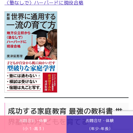
〈塾なしで〉ハーバードに現役合格
成功する家庭教育 最強の教科書 世
界基準の子どもを育てる
お問合せ・体験
お問合せ・体験
(小１-高３)
(年少-年長)