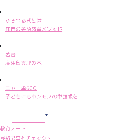
ひろつる式とは
独自の英語教育メソッド
著書
廣津留真理の本
ニャー単600
子どもにもホンモノの単語帳を
マリ先生36年
教育ノート
最新記事をチェック ›