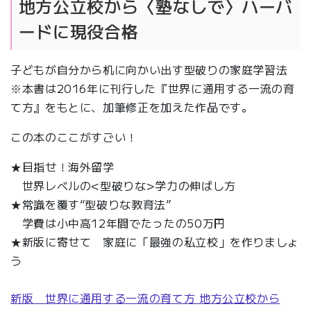
地方公立校から〈塾なしで〉ハーバ
ードに現役合格
子どもが自分から机に向かい出す型破りの家庭学習法
※本書は2016年に刊行した『世界に通用する一流の育
て方』をもとに、加筆修正を加えた作品です。
この本のここがすごい！
★目指せ！海外留学
世界レベルの<型破りな>学力の伸ばし方
★常識を覆す“型破りな教育法”
学費は小中高12年間でたったの50万円
★新版に寄せて 家庭に「最強の私立校」を作りましょ
う
新版 世界に通用する一流の育て方 地方公立校から