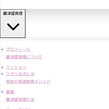
廣津留真理
プロフィール
廣津留真理について
ミッション
ひろつる式とは
独自の英語教育メソッド
著書
廣津留真理の本