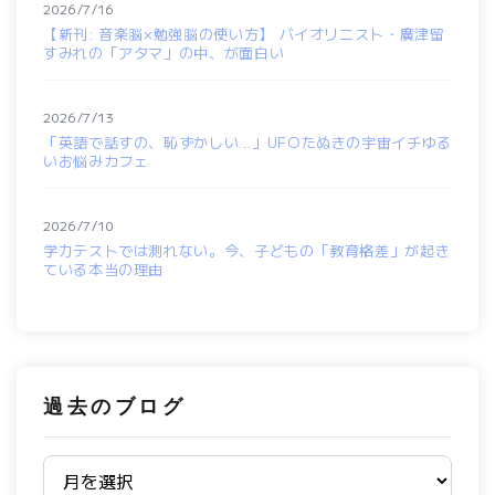
2026/7/16
【新刊: 音楽脳×勉強脳の使い方】 バイオリニスト・廣津留
すみれの「アタマ」の中、が面白い
2026/7/13
「英語で話すの、恥ずかしい…」UFOたぬきの宇宙イチゆる
いお悩みカフェ
2026/7/10
学力テストでは測れない。今、子どもの「教育格差」が起き
ている本当の理由
過去のブログ
過去のブログ