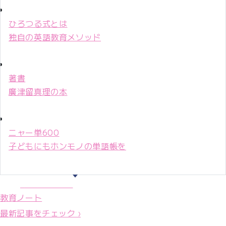
ひろつる式とは
独自の英語教育メソッド
著書
廣津留真理の本
ニャー単600
子どもにもホンモノの単語帳を
マリ先生36年
教育ノート
最新記事をチェック ›