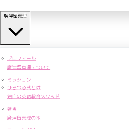
廣津留真理
プロフィール
廣津留真理について
ミッション
ひろつる式とは
独自の英語教育メソッド
著書
廣津留真理の本