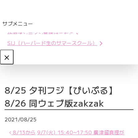
サブメニュー
幼児オンライン英語はこちら
SIJ（ハーバード生のサマースクール）
Close
8/25 夕刊フジ【ぴいぷる】
8/26 同ウェブ版zakzak
2021/08/25
投稿ナビゲーション
8/13から
9/7(火) 15:40~17:50 廣津留真理が