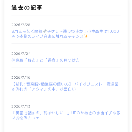
過去の記事
2026/7/28
8/1まもなく開催
チケット残りわずか！小中高生は1,000
円で本物のライブ音楽に触れるチャンス
2026/7/24
保存版「好き」と「得意」の見つけ方
2026/7/16
【新刊: 音楽脳×勉強脳の使い方】 バイオリニスト・廣津留
すみれの「アタマ」の中、が面白い
2026/7/13
「英語で話すの、恥ずかしい…」UFOたぬきの宇宙イチゆる
いお悩みカフェ