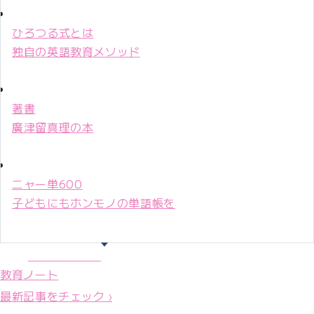
ひろつる式とは
独自の英語教育メソッド
著書
廣津留真理の本
ニャー単600
子どもにもホンモノの単語帳を
マリ先生36年
教育ノート
最新記事をチェック ›