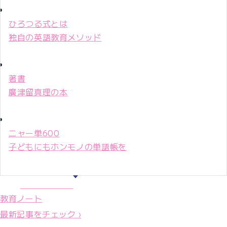
ひろつる式とは
独自の英語教育メソッド
著書
廣津留真理の本
ニャー単600
子どもにもホンモノの単語帳を
マリ先生36年
教育ノート
最新記事をチェック ›