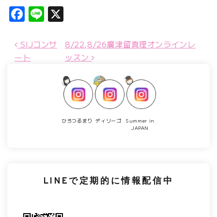
Facebook
Line
X
投稿ナビゲーション
SIJコンサ
8/22,8/26廣津留真理オンラインレ
ート
ッスン
ひろつるまり
ディリーゴ
Summer in
JAPAN
LINEで定期的に情報配信中